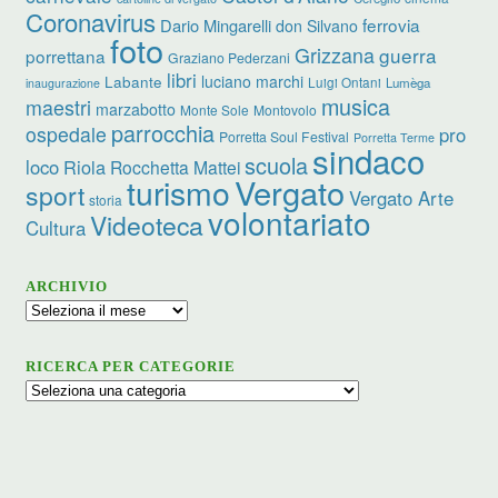
Coronavirus
ferrovia
Dario Mingarelli
don Silvano
foto
Grizzana
guerra
porrettana
Graziano Pederzani
libri
luciano marchi
Labante
Luigi Ontani
Lumèga
inaugurazione
musica
maestri
marzabotto
Monte Sole
Montovolo
parrocchia
ospedale
pro
Porretta Soul Festival
Porretta Terme
sindaco
scuola
loco
Riola
Rocchetta Mattei
turismo
Vergato
sport
Vergato Arte
storia
volontariato
Videoteca
Cultura
ARCHIVIO
Archivio
RICERCA PER CATEGORIE
Ricerca
per
categorie