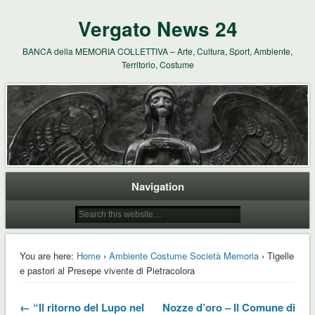
Vergato News 24
BANCA della MEMORIA COLLETTIVA – Arte, Cultura, Sport, Ambiente,
Territorio, Costume
Navigation
You are here:
Home
›
Ambiente Costume Società Memoria
› Tigelle
e pastori al Presepe vivente di Pietracolora
← “Il ritorno del Lupo nel
Nozze d’oro – Il Comune di