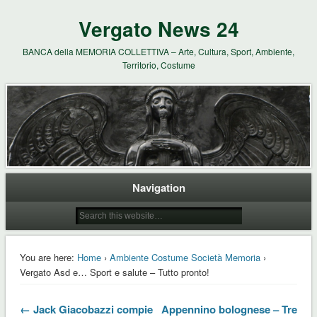
Vergato News 24
BANCA della MEMORIA COLLETTIVA – Arte, Cultura, Sport, Ambiente,
Territorio, Costume
Navigation
You are here:
Home
›
Ambiente Costume Società Memoria
›
Vergato Asd e… Sport e salute – Tutto pronto!
← Jack Giacobazzi compie
Appennino bolognese – Tre