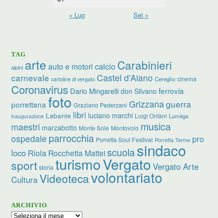
« Lug
Set »
TAG
arte
Carabinieri
calcio
auto e motori
alpini
carnevale
Castel d’Aiano
cinema
Cereglio
cartoline di vergato
Coronavirus
ferrovia
Dario Mingarelli
don Silvano
foto
Grizzana
guerra
porrettana
Graziano Pederzani
libri
luciano marchi
Labante
Luigi Ontani
Lumèga
inaugurazione
musica
maestri
marzabotto
Monte Sole
Montovolo
parrocchia
ospedale
pro
Porretta Soul Festival
Porretta Terme
sindaco
scuola
loco
Riola
Rocchetta Mattei
turismo
Vergato
sport
Vergato Arte
storia
volontariato
Videoteca
Cultura
ARCHIVIO
Archivio