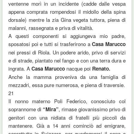
ventenne morì in un incidente (cadde dalle vespa
appena comprata rompendosi il midollo della spina
dorsale) mentre la zia Gina vegeta tuttora, piena di
malanni, rassegnata e priva di vitalità.
A questi componenti si aggiungeva mio padre,
sposatosi poi e tutti si trasferirono a
Casa Marucco
nei pressi di Riola. Un podere arido, privo di servizi
e di strade, piantato nel fango e con una terra dura e
ingrata. A
nacque poi
Casa Marucco
Renato.
Anche la mamma proveniva da una famiglia di
mezzadri, essa pure numerosa, e piena di traversie.
21
Il nonno materno Poli Federico, conosciuto col
soprannome di
, rimase giovanissimo privo di
“Mira”
genitori con una nidiata di fratelli più piccoli da
mantenere. Già a 14 anni cominciò ad emigrare,
soprattutto in Svizzera, per guadagnarsi il pane e