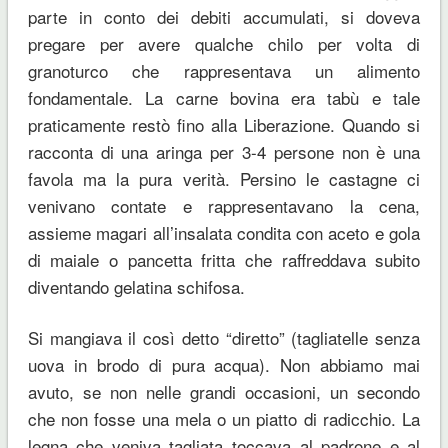
parte in conto dei debiti accumulati, si doveva
pregare per avere qualche chilo per volta di
granoturco che rappresentava un alimento
fondamentale. La carne bovina era tabù e tale
praticamente restò fino alla Liberazione. Quando si
racconta di una aringa per 3-4 persone non è una
favola ma la pura verità. Persino le castagne ci
venivano contate e rappresentavano la cena,
assieme magari all’insalata condita con aceto e gola
di maiale o pancetta fritta che raffreddava subito
diventando gelatina schifosa.
Si mangiava il così detto “diretto” (tagliatelle senza
uova in brodo di pura acqua). Non abbiamo mai
avuto, se non nelle grandi occasioni, un secondo
che non fosse una mela o un piatto di radicchio. La
legna che veniva tagliata toccava al padrone e al