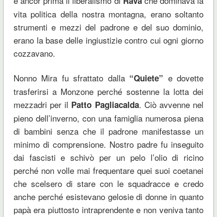
e ancor prima il liberalismo di
che dominava la
Rava
vita politica della nostra montagna, erano soltanto
strumenti e mezzi del padrone e del suo dominio,
erano la base delle ingiustizie contro cui ogni giorno
cozzavano.
Nonno Mira fu sfrattato dalla
e dovette
“Quiete”
trasferirsi a Monzone perché sostenne la lotta dei
mezzadri per il
. Ciò avvenne nel
Patto Pagliacalda
pieno dell’inverno, con una famiglia numerosa piena
di bambini senza che il padrone manifestasse un
minimo di comprensione. Nostro padre fu inseguito
dai fascisti e schivò per un pelo l’olio di ricino
perché non volle mai frequentare quei suoi coetanei
che scelsero di stare con le squadracce e credo
anche perché esistevano gelosie di donne in quanto
papà era piuttosto intraprendente e non veniva tanto