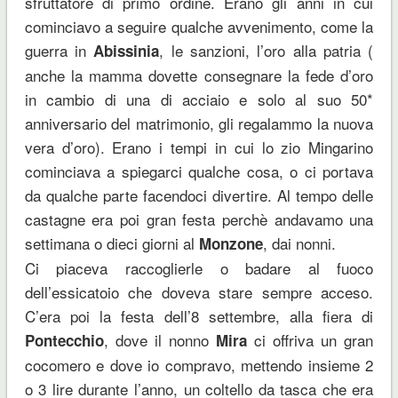
sfruttatore di primo ordine. Erano gli anni in cui
cominciavo a seguire qualche avvenimento, come la
guerra in
, le sanzioni, l’oro alla patria (
Abissinia
anche la mamma dovette consegnare la fede d’oro
in cambio di una di acciaio e solo al suo 50*
anniversario del matrimonio, gli regalammo la nuova
vera d’oro). Erano i tempi in cui lo zio Mingarino
cominciava a spiegarci qualche cosa, o ci portava
da qualche parte facendoci divertire. Al tempo delle
castagne era poi gran festa perchè andavamo una
settimana o dieci giorni al
, dai nonni.
Monzone
Ci piaceva raccoglierle o badare al fuoco
dell’essicatoio che doveva stare sempre acceso.
C’era poi la festa dell’8 settembre, alla fiera di
, dove il nonno
ci offriva un gran
Pontecchio
Mira
cocomero e dove io compravo, mettendo insieme 2
o 3 lire durante l’anno, un coltello da tasca che era