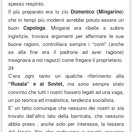
spesso respinto.
Il più preparato era lo zio
)
Domenico (Mingarino
che in tempi più moderni avrebbe potuto essere un
buon
. Mingarei era ribelle a subire
Capolega
ingistizie, trovava argomenti per affermare le sue
buone ragioni, controllava sempre i “conti” (anche
se alla fine era il padrone ad aver ragione)
insegnava a noi ragazzi come fregare il proprietario.
24
C’era ogni tanto un qualche riferimento alla
ma sono sempre stato
“Russia” e ai Soviet,
convinto che tutti i nostri fossero legati ad una vaga,
un pò teorica ed irrealistica, tendenza socialista.
E’ un fatto comunque che nessuno dei nostri si sia
trovato dall’altro lato della barricata, che nessuno
abbia preso , anche solo per interesse, la tessera
del fascio. Noi che andavamo a scuola eravamo