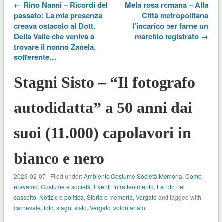
← Rino Nanni – Ricordi del
Mela rosa romana – Alla
passato: La mia presenza
Città metropolitana
creava ostacolo al Dott.
l’incarico per farne un
Della Valle che veniva a
marchio registrato →
trovare il nonno Zanela,
sofferente…
Stagni Sisto – “Il fotografo
autodidatta” a 50 anni dai
suoi (11.000) capolavori in
bianco e nero
2023-02-07 | Filed under:
Ambiente Costume Società Memoria
,
Come
eravamo
,
Costume e società
,
Eventi
,
Intrattenimento
,
La foto nel
cassetto
,
Notizie e politica
,
Storia e memoria
,
Vergato
and tagged with:
carnevale
,
foto
,
stagni sisto
,
Vergato
,
volontariato