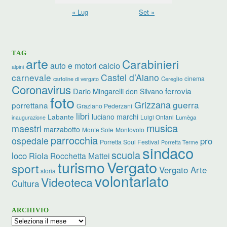
« Lug
Set »
TAG
arte
Carabinieri
calcio
auto e motori
alpini
carnevale
Castel d’Aiano
cinema
Cereglio
cartoline di vergato
Coronavirus
ferrovia
Dario Mingarelli
don Silvano
foto
Grizzana
guerra
porrettana
Graziano Pederzani
libri
luciano marchi
Labante
Luigi Ontani
Lumèga
inaugurazione
musica
maestri
marzabotto
Monte Sole
Montovolo
parrocchia
ospedale
pro
Porretta Soul Festival
Porretta Terme
sindaco
scuola
loco
Riola
Rocchetta Mattei
turismo
Vergato
sport
Vergato Arte
storia
volontariato
Videoteca
Cultura
ARCHIVIO
Archivio