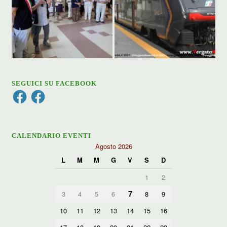
SEGUICI SU FACEBOOK
Facebook
Facebook
CALENDARIO EVENTI
Agosto 2026
L
M
M
G
V
S
D
1
2
7
3
4
5
6
8
9
10
11
12
13
14
15
16