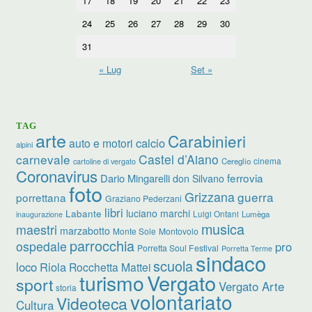
17
18
19
20
21
22
23
24
25
26
27
28
29
30
31
« Lug
Set »
TAG
arte
Carabinieri
calcio
auto e motori
alpini
carnevale
Castel d’Aiano
cinema
Cereglio
cartoline di vergato
Coronavirus
ferrovia
Dario Mingarelli
don Silvano
foto
Grizzana
guerra
porrettana
Graziano Pederzani
libri
luciano marchi
Labante
Luigi Ontani
Lumèga
inaugurazione
musica
maestri
marzabotto
Monte Sole
Montovolo
parrocchia
ospedale
pro
Porretta Soul Festival
Porretta Terme
sindaco
scuola
loco
Riola
Rocchetta Mattei
turismo
Vergato
sport
Vergato Arte
storia
volontariato
Videoteca
Cultura