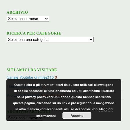
ARCHIVIO
Archivio
RICERCA PER CATEGORIE
Ricerca
per
categorie
SITI AMICI DA VISITARE
Canale Youtube di mire2110
0
Questo sito o gli strumenti terzi da questo utilizzati si avvalgono
I burattini di Vergato
0
di cookie necessari al funzionamento ed utili alle finalità illustrate
Pro Loco di Vergato
Sito ufficiale 0
nella privacy policy.<br>Chiudendo questo banner, scorrendo
questa pagina, cliccando su un link o proseguendo la navigazione
in altra maniera,<br>acconsenti all'uso dei cookie.<br>
Maggiori
ARCHIVIO ARTICOLI
Accetta
informazioni
Archivio
articoli