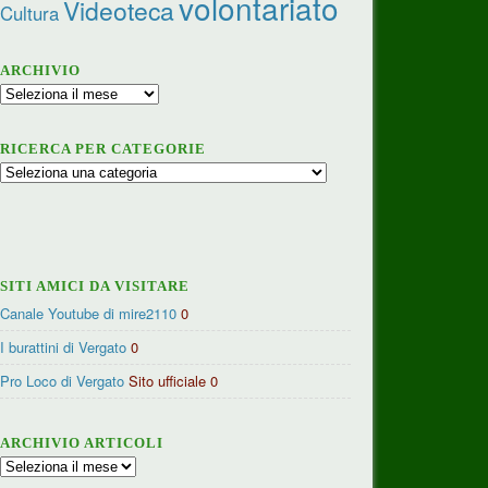
volontariato
Videoteca
Cultura
ARCHIVIO
Archivio
RICERCA PER CATEGORIE
Ricerca
per
categorie
SITI AMICI DA VISITARE
Canale Youtube di mire2110
0
I burattini di Vergato
0
Pro Loco di Vergato
Sito ufficiale 0
ARCHIVIO ARTICOLI
Archivio
articoli