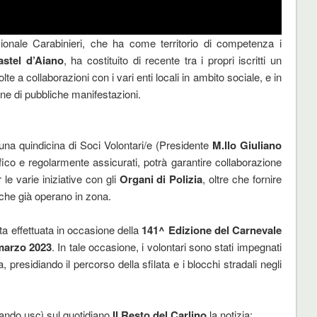
onale Carabinieri, che ha come territorio di competenza i
astel d’Aiano
, ha costituito di recente tra i propri iscritti un
volte a collaborazioni con i vari enti locali in ambito sociale, e in
one di pubbliche manifestazioni.
na quindicina di Soci Volontari/e (Presidente
M.llo Giuliano
fico e regolarmente assicurati, potrà garantire collaborazione
le varie iniziative con gli
Organi di Polizia
, oltre che fornire
o che già operano in zona.
ta effettuata in occasione della
141^ Edizione del Carnevale
marzo 2023
. In tale occasione, i volontari sono stati impegnati
 presidiando il percorso della sfilata e i blocchi stradali negli
uando uscì sul quotidiano
Il Resto del Carlino
la notizia: