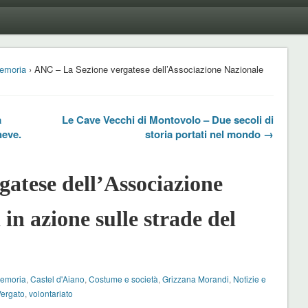
emoria
› ANC – La Sezione vergatese dell’Associazione Nazionale
a
Le Cave Vecchi di Montovolo – Due secoli di
neve.
storia portati nel mondo →
atese dell’Associazione
in azione sulle strade del
Memoria
,
Castel d'Aiano
,
Costume e società
,
Grizzana Morandi
,
Notizie e
ergato
,
volontariato