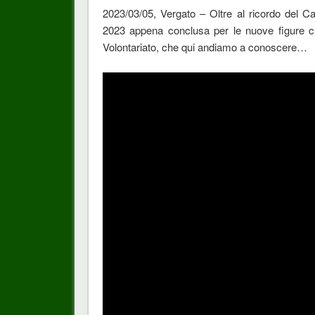
2023/03/05, Vergato – Oltre al ricordo del C
2023 appena conclusa per le nuove figure c
Volontariato, che qui andiamo a conoscere…