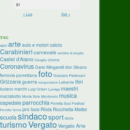
31
« Lug
Set »
TAG
arte
calcio
auto e motori
alpini
Carabinieri
carnevale
cartoline di vergato
Castel d’Aiano
cinema
Cereglio
Coronavirus
Dario Mingarelli
don Silvano
foto
ferrovia porrettana
Graziano Pederzani
Grizzana
guerra
libri
Labante
inaugurazione
maestri
luciano marchi
Luigi Ontani
Lumèga
musica
marzabotto
Monte Sole
Montovolo
parrocchia
ospedale
Porretta Soul Festival
pro loco
Riola
Rocchetta Mattei
Porretta Terme
sindaco
sport
scuola
storia
turismo
Vergato
Vergato Arte