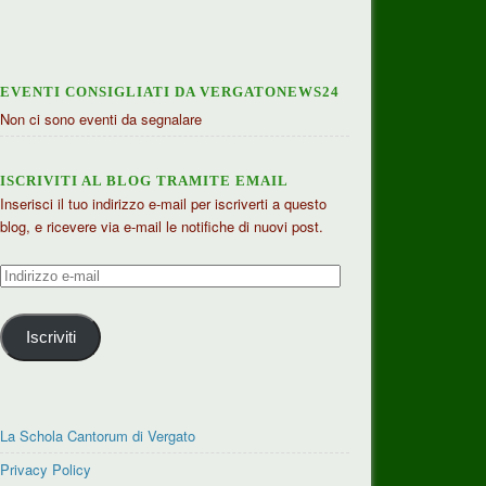
EVENTI CONSIGLIATI DA VERGATONEWS24
Non ci sono eventi da segnalare
ISCRIVITI AL BLOG TRAMITE EMAIL
Inserisci il tuo indirizzo e-mail per iscriverti a questo
blog, e ricevere via e-mail le notifiche di nuovi post.
Indirizzo
e-
mail
Iscriviti
La Schola Cantorum di Vergato
Privacy Policy