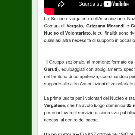
La Sezione vergatese dell’Associazione Nazi
Comuni di
Vergato
,
Grizzana Morandi
e
C
Nucleo di Volontariato
, le cui finalità sono ri
qualsiasi altra necessità di supporto in occasi
Il Gruppo sezionale, al momento formato da u
Garuti
), equipaggiati con abbigliamento speci
nel territorio di competenza, coordinandosi per 
supporto alle altre Associazioni di volontariat
La prima uscita per i volontari del Nucleo è sta
Vergatese
, che ha avuto luogo domenica
05 
per coadiuvare il servizio di sicurezza pubblica,
accessi al centro del paese.
Un po di storia
– Era il 27 ottobre del 1987 q