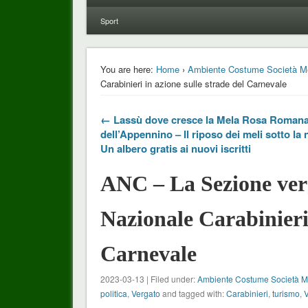
Sport
You are here:
Home
›
Ambiente Costume Società M
Carabinieri in azione sulle strade del Carnevale
← Lassù dove cresce la Mela Rosa Roman
dell’Appennino – Il riposo dei meli sotto la 
Un albero gratis ai nuovi iscritti
ANC – La Sezione verg
Nazionale Carabinieri 
Carnevale
2023-03-13 | Filed under:
Ambiente Costume Società 
politica
,
Vergato
and tagged with:
Carabinieri
,
turismo
,
V