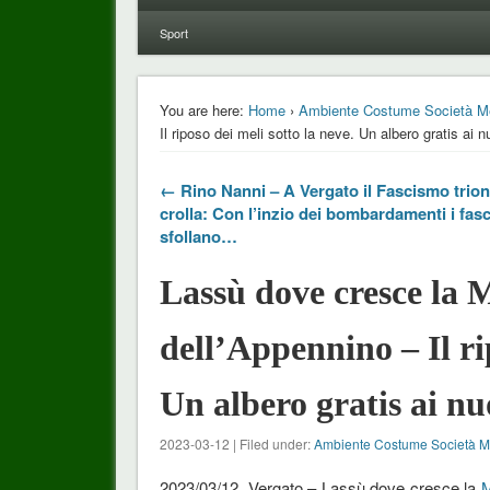
Sport
You are here:
Home
›
Ambiente Costume Società M
Il riposo dei meli sotto la neve. Un albero gratis ai nu
← Rino Nanni – A Vergato il Fascismo trion
crolla: Con l’inzio dei bombardamenti i fasc
sfollano…
Lassù dove cresce la
dell’Appennino – Il ri
Un albero gratis ai nuo
2023-03-12 | Filed under:
Ambiente Costume Società 
2023/03/12, Vergato – Lassù dove cresce la
M