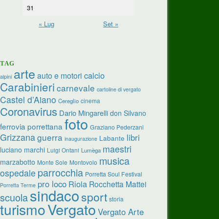
31
« Lug
Set »
TAG
arte
calcio
auto e motori
alpini
Carabinieri
carnevale
cartoline di vergato
Castel d’Aiano
cinema
Cereglio
Coronavirus
Dario Mingarelli
don Silvano
foto
ferrovia porrettana
Graziano Pederzani
Grizzana
guerra
libri
Labante
inaugurazione
maestri
luciano marchi
Luigi Ontani
Lumèga
musica
marzabotto
Monte Sole
Montovolo
parrocchia
ospedale
Porretta Soul Festival
pro loco
Riola
Rocchetta Mattei
Porretta Terme
sindaco
sport
scuola
storia
turismo
Vergato
Vergato Arte