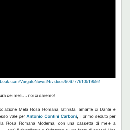
cebook.com/VergatoNews24/videos/906777610519592
itura dei meli…. noi ci saremo!
ociazione Mela Rosa Romana, latinista, amante di Dante e
esso vale per
Antonio Contini Carboni
,
il primo seduto per
ela Rosa Romana Moderna, con una cassetta di mele a
ti…. così li ricordiamo a
Grizzana
a una festa di paese! Una