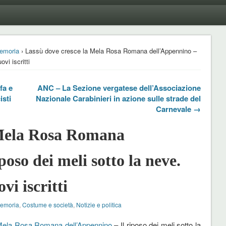
emoria
› Lassù dove cresce la Mela Rosa Romana dell’Appennino –
ovi iscritti
fa e
ANC – La Sezione vergatese dell’Associazione
isti
Nazionale Carabinieri in azione sulle strade del
Carnevale →
 Mela Rosa Romana
poso dei meli sotto la neve.
vi iscritti
Memoria
,
Costume e società
,
Notizie e politica
ela Rosa Romana dell’Appennino
– Il riposo dei meli sotto la