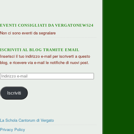
EVENTI CONSIGLIATI DA VERGATONEWS24
Non ci sono eventi da segnalare
ISCRIVITI AL BLOG TRAMITE EMAIL
Inserisci il tuo indirizzo e-mail per iscriverti a questo
blog, e ricevere via e-mail le notifiche di nuovi post.
Indirizzo
e-
mail
Iscriviti
La Schola Cantorum di Vergato
Privacy Policy