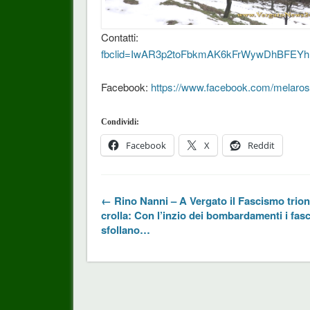
Conta
fbclid=IwAR3p2toFbkmAK6kFrWywDhBFEYh
Facebook:
https://www.facebook.com/melaro
Condividi:
Facebook
X
Reddit
← Rino Nanni – A Vergato il Fascismo trion
crolla: Con l’inzio dei bombardamenti i fasc
sfollano…