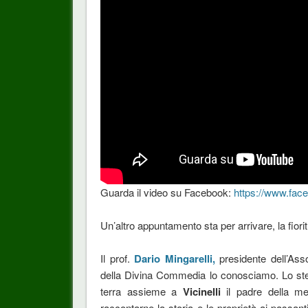
Guarda il video su Facebook:
https://www.fa
Un’altro appuntamento sta per arrivare, la fior
Il prof.
Dario Mingarelli,
presidente dell’Ass
della Divina Commedia lo conosciamo. Lo st
terra assieme a
Vicinelli
il padre della m
raccontarne la storia e le proprietà ai passan