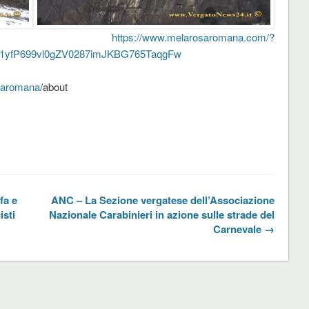
tti:
https://www.melarosaromana.com/?
1yfP699vl0gZV0287imJKBG765TaqgFw
saromana
/about
fa e
ANC – La Sezione vergatese dell’Associazione
isti
Nazionale Carabinieri in azione sulle strade del
Carnevale →