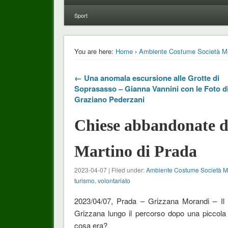
Sport
You are here:
Home
›
Ambiente Costume Società M
← Una anomala escursione alle Grotte di
Soprasasso – Gianna Vannini con le Foto d
Graziano Pederzani
Chiese abbandonate d
Martino di Prada
2023-04-07 | Filed under:
Ambiente Costume Società 
turismo
,
volontariato
2023/04/07, Prada – Grizzana Morandi – Il
Grizzana lungo il percorso dopo una piccola
cosa era?