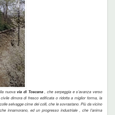
lla nuova
via di Toscana
, che serpeggia e s’avanza verso
 civile dimora di fresco edificata o ridotta a miglior forma, la
olle selvagge cime dei colli, che le sovrastano. Più da vicino
e che innamorano, ed un progresso industriale , che I’anima