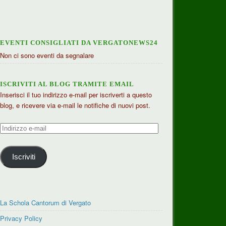
EVENTI CONSIGLIATI DA VERGATONEWS24
Non ci sono eventi da segnalare
ISCRIVITI AL BLOG TRAMITE EMAIL
Inserisci il tuo indirizzo e-mail per iscriverti a questo
blog, e ricevere via e-mail le notifiche di nuovi post.
Indirizzo
e-
mail
Iscriviti
La Schola Cantorum di Vergato
Privacy Policy