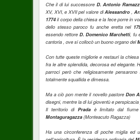
Che il di lui successore
D. Antonio Ramazz
XV, XVI, e XVII pel valore di
Alessandro
,
Ar
1774
il corpo della chiesa e la fece porre in vol
dello stesso paroco fu anche eretta nel
17
essendo rettore
D. Domenico Marchetti
, fu 
cantoria , ove si collocò un buono organo del
M
Con tutte queste migliorie e restauri la chie
fra le altre splendida, decorosa ed elegante. Ha
parroci però che religiosamente pensarono ad
totalmente squallida e dimessa.
Ma a ciò pon mente il novello pastore
Don A
disegni, mentre la di lui gioventù e perspicaci
Il territorio di
Prada
è limitato dal fium
Montaguragazza
(Monteacuto Ragazza)
Ha una circonferenza di poche miglia ed un 
nell’agricoltura. È la residenza ordinaria del
Mu