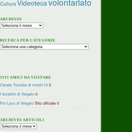
volontariato
Videoteca
Cultura
ARCHIVIO
Archivio
RICERCA PER CATEGORIE
Ricerca
per
categorie
SITI AMICI DA VISITARE
Canale Youtube di mire2110
0
I burattini di Vergato
0
Pro Loco di Vergato
Sito ufficiale 0
ARCHIVIO ARTICOLI
Archivio
articoli