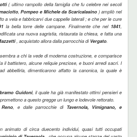
otti
( ultimo rampollo della famiglia che fu celebre nei secoli
maciotto
,
Pompeo e Michele da Scaricalasino
) ampliò nel
to a vela e fabbricarvi due cappelle laterali ; e che per le cure
91
la bella torre delle campane. Finalmente che nel
1841
,
edificata una nuova sagristia, ristaurata la chiesa, e fatta una
azzetti
, acquistato allora dalla parrocchia di
Vergato
.
sa sembra a chi la vede di moderna costruzione, e comparisce
 il battistero, alcune reliquie preziose, e buoni arredi sacri. I
 abbellirla, dimenticarono affatto la canonica, la quale è
bramo Guidoni
, il quale ha già manifestato ottimi pensieri e
a promettono a questo gregge un lungo e lodevole rettorato.
e
Reno
, e dalle parrocchie di
Tavernola, Vimignano, e
animato di circa duecento individui, quasi tutti occupati
nicipio di Tavernola
, che occupa alcune stanze del vasto