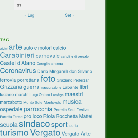
31
« Lug
Set »
TAG
arte
calcio
auto e motori
alpini
Carabinieri
carnevale
cartoline di vergato
Castel d’Aiano
cinema
Cereglio
Coronavirus
Dario Mingarelli
don Silvano
foto
ferrovia porrettana
Graziano Pederzani
Grizzana
guerra
libri
Labante
inaugurazione
maestri
luciano marchi
Luigi Ontani
Lumèga
musica
marzabotto
Monte Sole
Montovolo
parrocchia
ospedale
Porretta Soul Festival
pro loco
Riola
Rocchetta Mattei
Porretta Terme
sindaco
sport
scuola
storia
turismo
Vergato
Vergato Arte