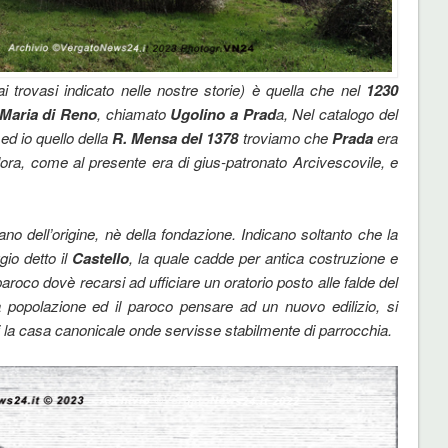
i trovasi indicato nelle nostre storie) è quella che nel
1230
 Maria di Reno
, chiamato
Ugolino a Prad
a, Nel catalogo del
 ed io quello della
R. Mensa del 1378
troviamo che
Prada
era
lora, come al presente era di gius-patronato Arcivescovile, e
o dell’origine, nè della fondazione. Indicano soltanto che la
gio detto il
Castello
, la quale cadde per antica costruzione e
roco dovè recarsi ad ufficiare un oratorio posto alle falde del
opolazione ed il paroco pensare ad un nuovo edilizio, si
vi la casa canonicale onde servisse stabilmente di parrocchia.