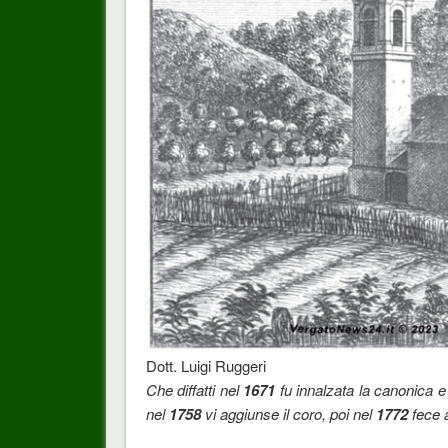
Dott. Luigi Ruggeri
Che diffatti nel
1671
fu innalzata la canonica e 
nel
1758
vi aggiunse il coro, poi nel
1772
fece a