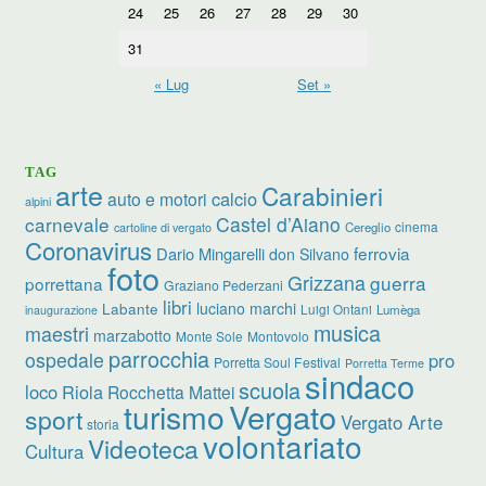
24
25
26
27
28
29
30
31
« Lug
Set »
TAG
arte
Carabinieri
calcio
auto e motori
alpini
carnevale
Castel d’Aiano
cinema
Cereglio
cartoline di vergato
Coronavirus
ferrovia
Dario Mingarelli
don Silvano
foto
Grizzana
guerra
porrettana
Graziano Pederzani
libri
luciano marchi
Labante
Luigi Ontani
Lumèga
inaugurazione
musica
maestri
marzabotto
Monte Sole
Montovolo
parrocchia
ospedale
pro
Porretta Soul Festival
Porretta Terme
sindaco
scuola
loco
Riola
Rocchetta Mattei
turismo
Vergato
sport
Vergato Arte
storia
volontariato
Videoteca
Cultura