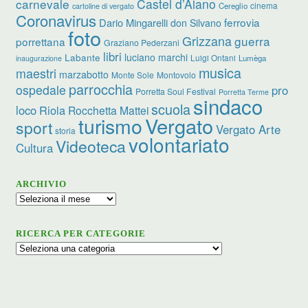
carnevale
Castel d’Aiano
cinema
Cereglio
cartoline di vergato
Coronavirus
ferrovia
Dario Mingarelli
don Silvano
foto
Grizzana
guerra
porrettana
Graziano Pederzani
libri
luciano marchi
Labante
Luigi Ontani
Lumèga
inaugurazione
musica
maestri
marzabotto
Monte Sole
Montovolo
parrocchia
ospedale
pro
Porretta Soul Festival
Porretta Terme
sindaco
scuola
loco
Riola
Rocchetta Mattei
turismo
Vergato
sport
Vergato Arte
storia
volontariato
Videoteca
Cultura
ARCHIVIO
Archivio
RICERCA PER CATEGORIE
Ricerca
per
categorie