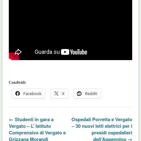
Condividi:
Facebook
X
Reddit
← Studenti in gara a
Ospedali Porretta e Vergato
Vergato – L’ Istituto
– 30 nuovi letti elettrici per i
Comprensivo di Vergato e
presidi ospedalieri
Grizzana Morandi
dell’Appennino →