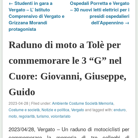
← Studenti in gara a
Ospedali Porretta e Vergato
Vergato – L’ Istituto
– 30 nuovi letti elettrici per i
Comprensivo di Vergato e
presidi ospedalieri
Grizzana Morandi
dell’Appennino →
protagonista
Raduno di moto a Tolè per
commemorare le 3 “G” nel
Cuore: Giovanni, Giuseppe,
Guido
2023-04-28 | Filed under:
Ambiente Costume Società Memoria
,
Costume e società
,
Notizie e politica
,
Vergato
and tagged with:
enduro
,
moto
,
regolarità
,
turismo
,
volontariato
2023/04/28, Vergato – Un raduno di motociclisti per
commemorare la memoria di tre colleghi di