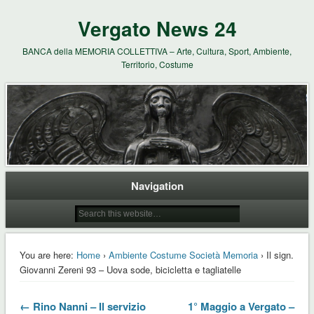
Vergato News 24
BANCA della MEMORIA COLLETTIVA – Arte, Cultura, Sport, Ambiente,
Territorio, Costume
Navigation
You are here:
Home
›
Ambiente Costume Società Memoria
› Il sign.
Giovanni Zereni 93 – Uova sode, bicicletta e tagliatelle
← Rino Nanni – Il servizio
1° Maggio a Vergato –