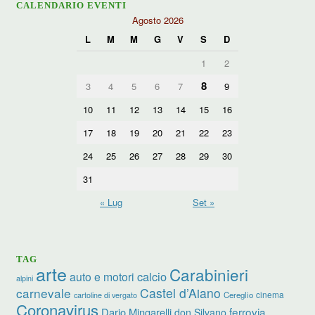
CALENDARIO EVENTI
Agosto 2026
L
M
M
G
V
S
D
1
2
8
3
4
5
6
7
9
10
11
12
13
14
15
16
17
18
19
20
21
22
23
24
25
26
27
28
29
30
31
« Lug
Set »
TAG
arte
Carabinieri
calcio
auto e motori
alpini
carnevale
Castel d’Aiano
cinema
Cereglio
cartoline di vergato
Coronavirus
ferrovia
Dario Mingarelli
don Silvano