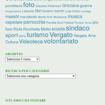
foto
Grizzana
guerra
porrettana
Graziano Pederzani
libri
luciano marchi
Labante
Luigi Ontani
Lumèga
inaugurazione
musica
maestri
marzabotto
Monte Sole
Montovolo
parrocchia
ospedale
pro
Porretta Soul Festival
Porretta Terme
sindaco
scuola
loco
Riola
Rocchetta Mattei
turismo
Vergato
sport
Vergato Arte
storia
volontariato
Videoteca
Cultura
ARCHIVIO
Archivio
RICERCA PER CATEGORIE
Ricerca
per
categorie
SITI AMICI DA VISITARE