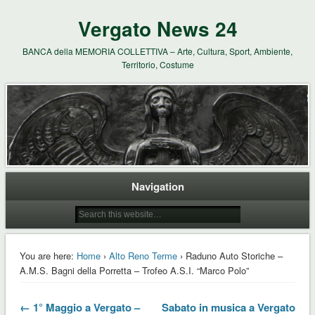
Vergato News 24
BANCA della MEMORIA COLLETTIVA – Arte, Cultura, Sport, Ambiente,
Territorio, Costume
Navigation
You are here:
Home
›
Alto Reno Terme
› Raduno Auto Storiche –
A.M.S. Bagni della Porretta – Trofeo A.S.I. “Marco Polo”
← 1° Maggio a Vergato –
Sabato in musica a Vergato