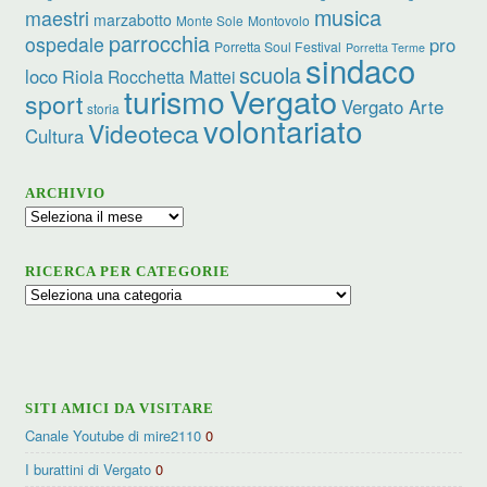
musica
maestri
marzabotto
Monte Sole
Montovolo
parrocchia
ospedale
pro
Porretta Soul Festival
Porretta Terme
sindaco
scuola
loco
Riola
Rocchetta Mattei
turismo
Vergato
sport
Vergato Arte
storia
volontariato
Videoteca
Cultura
ARCHIVIO
Archivio
RICERCA PER CATEGORIE
Ricerca
per
categorie
SITI AMICI DA VISITARE
Canale Youtube di mire2110
0
I burattini di Vergato
0