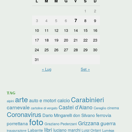
L
M
M
G
V
S
D
1
2
7
3
4
5
6
8
9
10
11
12
13
14
15
16
17
18
19
20
21
22
23
24
25
26
27
28
29
30
31
« Lug
Set »
TAG
arte
Carabinieri
calcio
auto e motori
alpini
carnevale
Castel d’Aiano
cinema
Cereglio
cartoline di vergato
Coronavirus
ferrovia
Dario Mingarelli
don Silvano
foto
Grizzana
guerra
porrettana
Graziano Pederzani
libri
luciano marchi
Labante
Luigi Ontani
Lumèga
inaugurazione