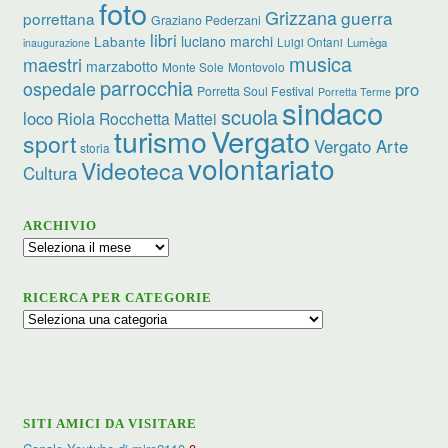
foto
Grizzana
guerra
porrettana
Graziano Pederzani
libri
Labante
luciano marchi
Luigi Ontani
Lumèga
inaugurazione
musica
maestri
marzabotto
Monte Sole
Montovolo
parrocchia
ospedale
pro
Porretta Soul Festival
Porretta Terme
sindaco
scuola
loco
Riola
Rocchetta Mattei
Vergato
turismo
sport
Vergato Arte
storia
volontariato
Videoteca
Cultura
ARCHIVIO
Archivio
RICERCA PER CATEGORIE
Ricerca
per
categorie
SITI AMICI DA VISITARE