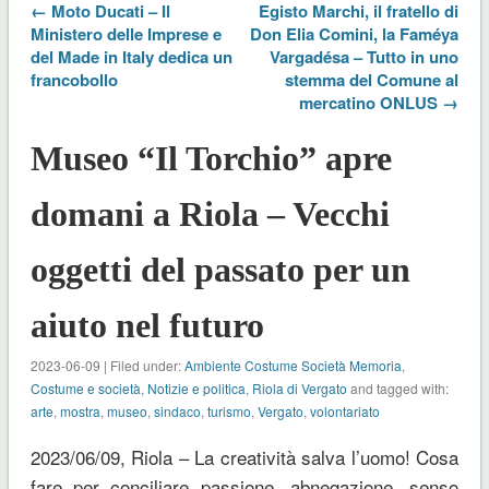
← Moto Ducati – Il
Egisto Marchi, il fratello di
Ministero delle Imprese e
Don Elia Comini, la Faméya
del Made in Italy dedica un
Vargadésa – Tutto in uno
francobollo
stemma del Comune al
mercatino ONLUS →
Museo “Il Torchio” apre
domani a Riola – Vecchi
oggetti del passato per un
aiuto nel futuro
2023-06-09 | Filed under:
Ambiente Costume Società Memoria
,
Costume e società
,
Notizie e politica
,
Riola di Vergato
and tagged with:
arte
,
mostra
,
museo
,
sindaco
,
turismo
,
Vergato
,
volontariato
2023/06/09, Riola – La creatività salva l’uomo! Cosa
fare per conciliare passione, abnegazione, senso