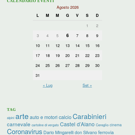
CALENDARIO EVENTI
Agosto 2026
L
M
M
G
V
S
D
1
2
6
3
4
5
7
8
9
10
11
12
13
14
15
16
17
18
19
20
21
22
23
24
25
26
27
28
29
30
31
« Lug
Set »
TAG
arte
Carabinieri
calcio
auto e motori
alpini
carnevale
Castel d’Aiano
cinema
Cereglio
cartoline di vergato
Coronavirus
ferrovia
Dario Mingarelli
don Silvano