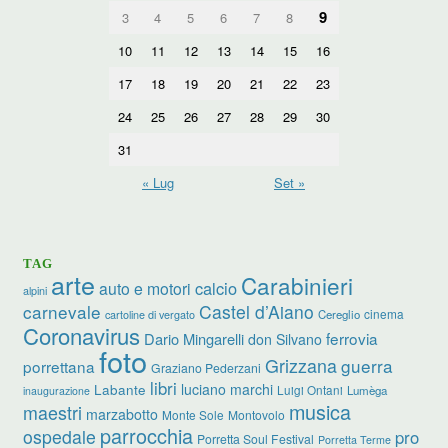
9
3
4
5
6
7
8
10
11
12
13
14
15
16
17
18
19
20
21
22
23
24
25
26
27
28
29
30
31
« Lug
Set »
TAG
arte
Carabinieri
calcio
auto e motori
alpini
carnevale
Castel d’Aiano
cinema
Cereglio
cartoline di vergato
Coronavirus
ferrovia
Dario Mingarelli
don Silvano
foto
Grizzana
guerra
porrettana
Graziano Pederzani
libri
luciano marchi
Labante
Luigi Ontani
Lumèga
inaugurazione
musica
maestri
marzabotto
Monte Sole
Montovolo
parrocchia
ospedale
pro
Porretta Soul Festival
Porretta Terme