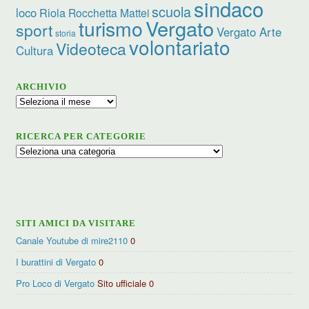
sindaco
scuola
loco
Riola
Rocchetta Mattei
turismo
Vergato
sport
Vergato Arte
storia
volontariato
Videoteca
Cultura
ARCHIVIO
Archivio
RICERCA PER CATEGORIE
Ricerca
per
categorie
SITI AMICI DA VISITARE
Canale Youtube di mire2110
0
I burattini di Vergato
0
Pro Loco di Vergato
Sito ufficiale 0