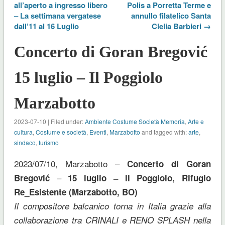
all’aperto a ingresso libero
Polis a Porretta Terme e
– La settimana vergatese
annullo filatelico Santa
dall’11 al 16 Luglio
Clelia Barbieri →
Concerto di Goran Bregović
15 luglio – Il Poggiolo
Marzabotto
2023-07-10 | Filed under:
Ambiente Costume Società Memoria
,
Arte e
cultura
,
Costume e società
,
Eventi
,
Marzabotto
and tagged with:
arte
,
sindaco
,
turismo
2023/07/10, Marzabotto –
Concerto di Goran
–
Bregović
15 luglio – Il Poggiolo, Rifugio
Re_Esistente (Marzabotto, BO)
Il compositore balcanico torna in Italia grazie alla
collaborazione tra CRINALI e RENO SPLASH nella