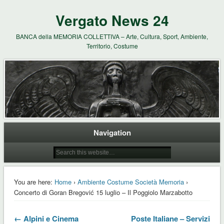
Vergato News 24
BANCA della MEMORIA COLLETTIVA – Arte, Cultura, Sport, Ambiente,
Territorio, Costume
Navigation
You are here:
Home
›
Ambiente Costume Società Memoria
›
Concerto di Goran Bregović 15 luglio – Il Poggiolo Marzabotto
← Alpini e Cinema
Poste Italiane – Servizi