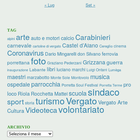
« Lug
Set »
TAG
arte
Carabinieri
calcio
auto e motori
alpini
carnevale
Castel d’Aiano
cinema
Cereglio
cartoline di vergato
Coronavirus
ferrovia
Dario Mingarelli
don Silvano
foto
Grizzana
guerra
porrettana
Graziano Pederzani
libri
luciano marchi
Labante
Luigi Ontani
Lumèga
inaugurazione
musica
maestri
marzabotto
Monte Sole
Montovolo
parrocchia
ospedale
pro
Porretta Soul Festival
Porretta Terme
sindaco
scuola
loco
Riola
Rocchetta Mattei
turismo
Vergato
sport
Vergato Arte
storia
volontariato
Videoteca
Cultura
ARCHIVIO
Archivio