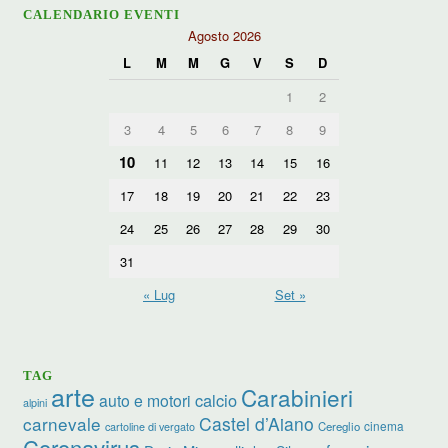
CALENDARIO EVENTI
Agosto 2026
L
M
M
G
V
S
D
1
2
3
4
5
6
7
8
9
10
11
12
13
14
15
16
17
18
19
20
21
22
23
24
25
26
27
28
29
30
31
« Lug
Set »
TAG
arte
Carabinieri
calcio
auto e motori
alpini
carnevale
Castel d’Aiano
cinema
Cereglio
cartoline di vergato
Coronavirus