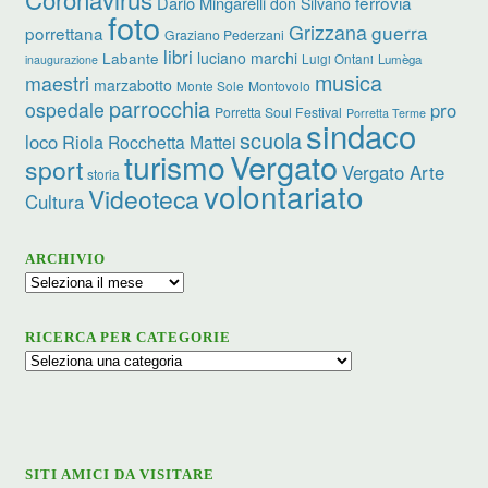
ferrovia
Dario Mingarelli
don Silvano
foto
Grizzana
guerra
porrettana
Graziano Pederzani
libri
luciano marchi
Labante
Luigi Ontani
Lumèga
inaugurazione
musica
maestri
marzabotto
Monte Sole
Montovolo
parrocchia
ospedale
pro
Porretta Soul Festival
Porretta Terme
sindaco
scuola
loco
Riola
Rocchetta Mattei
turismo
Vergato
sport
Vergato Arte
storia
volontariato
Videoteca
Cultura
ARCHIVIO
Archivio
RICERCA PER CATEGORIE
Ricerca
per
categorie
SITI AMICI DA VISITARE