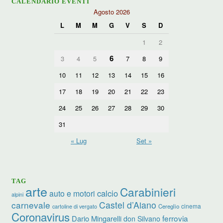
CALENDARIO EVENTI
Agosto 2026
L
M
M
G
V
S
D
1
2
6
3
4
5
7
8
9
10
11
12
13
14
15
16
17
18
19
20
21
22
23
24
25
26
27
28
29
30
31
« Lug
Set »
TAG
arte
Carabinieri
calcio
auto e motori
alpini
carnevale
Castel d’Aiano
cinema
Cereglio
cartoline di vergato
Coronavirus
ferrovia
Dario Mingarelli
don Silvano