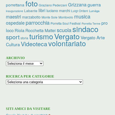
foto
Grizzana
guerra
porrettana
Graziano Pederzani
libri
Labante
luciano marchi
Luigi Ontani
Lumèga
inaugurazione
musica
maestri
marzabotto
Monte Sole
Montovolo
parrocchia
ospedale
pro
Porretta Soul Festival
Porretta Terme
sindaco
scuola
loco
Riola
Rocchetta Mattei
Vergato
turismo
sport
Vergato Arte
storia
volontariato
Videoteca
Cultura
ARCHIVIO
Archivio
RICERCA PER CATEGORIE
Ricerca
per
categorie
SITI AMICI DA VISITARE