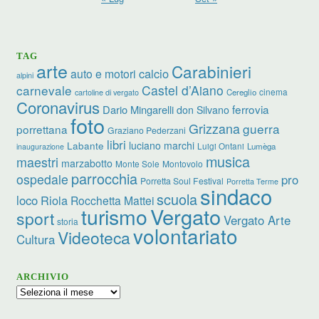
TAG
arte
Carabinieri
calcio
auto e motori
alpini
carnevale
Castel d’Aiano
cinema
Cereglio
cartoline di vergato
Coronavirus
ferrovia
Dario Mingarelli
don Silvano
foto
Grizzana
guerra
porrettana
Graziano Pederzani
libri
luciano marchi
Labante
Luigi Ontani
Lumèga
inaugurazione
musica
maestri
marzabotto
Monte Sole
Montovolo
parrocchia
ospedale
pro
Porretta Soul Festival
Porretta Terme
sindaco
scuola
loco
Riola
Rocchetta Mattei
turismo
Vergato
sport
Vergato Arte
storia
volontariato
Videoteca
Cultura
ARCHIVIO
Archivio