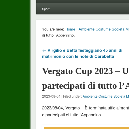
Sport
You are here:
Home
›
Ambiente Costume Società M
di tutto l’Appennino.
← Virgilio e Betta festeggiano 45 anni di
matrimonio con le note di Carabetta
Vergato Cup 2023 – Un
partecipati di tutto 
2023-08-04 | Filed under:
Ambiente Costume Società 
2023/08/04, Vergato – È terminata ufficialmente
e partecipati di tutto l’Appennino.