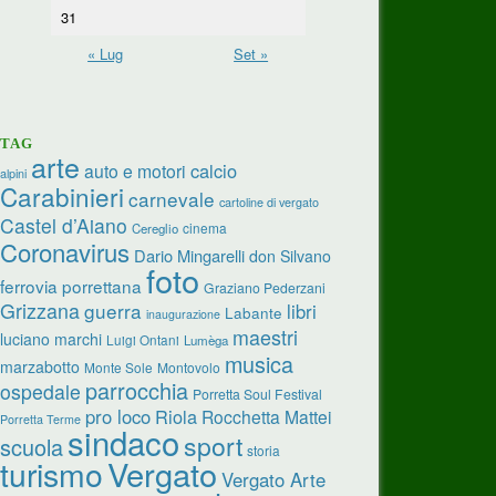
31
« Lug
Set »
TAG
arte
calcio
auto e motori
alpini
Carabinieri
carnevale
cartoline di vergato
Castel d’Aiano
cinema
Cereglio
Coronavirus
Dario Mingarelli
don Silvano
foto
ferrovia porrettana
Graziano Pederzani
Grizzana
guerra
libri
Labante
inaugurazione
maestri
luciano marchi
Luigi Ontani
Lumèga
musica
marzabotto
Monte Sole
Montovolo
parrocchia
ospedale
Porretta Soul Festival
pro loco
Riola
Rocchetta Mattei
Porretta Terme
sindaco
sport
scuola
storia
turismo
Vergato
Vergato Arte