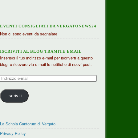
EVENTI CONSIGLIATI DA VERGATONEWS24
Non ci sono eventi da segnalare
ISCRIVITI AL BLOG TRAMITE EMAIL
Inserisci il tuo indirizzo e-mail per iscriverti a questo
blog, e ricevere via e-mail le notifiche di nuovi post.
Indirizzo
e-
mail
Iscriviti
La Schola Cantorum di Vergato
Privacy Policy