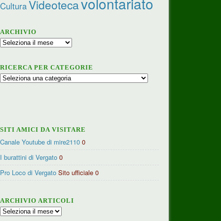
volontariato
Videoteca
Cultura
ARCHIVIO
Archivio
RICERCA PER CATEGORIE
Ricerca
per
categorie
SITI AMICI DA VISITARE
Canale Youtube di mire2110
0
I burattini di Vergato
0
Pro Loco di Vergato
Sito ufficiale 0
ARCHIVIO ARTICOLI
Archivio
articoli