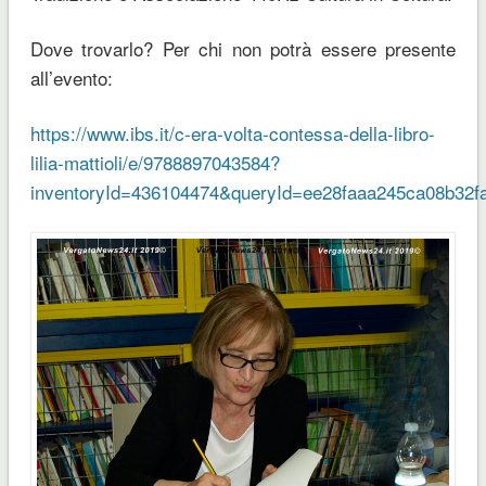
Dove trovarlo? Per chi non potrà essere presente
all’evento:
https://www.ibs.it/c-era-volta-contessa-della-libro-
lilia-mattioli/e/9788897043584?
inventoryId=436104474&queryId=ee28faaa245ca08b32f