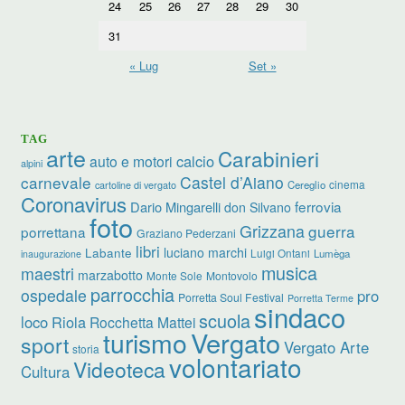
24
25
26
27
28
29
30
31
« Lug
Set »
TAG
arte
Carabinieri
calcio
auto e motori
alpini
carnevale
Castel d’Aiano
cinema
Cereglio
cartoline di vergato
Coronavirus
ferrovia
Dario Mingarelli
don Silvano
foto
Grizzana
guerra
porrettana
Graziano Pederzani
libri
luciano marchi
Labante
Luigi Ontani
Lumèga
inaugurazione
musica
maestri
marzabotto
Monte Sole
Montovolo
parrocchia
ospedale
pro
Porretta Soul Festival
Porretta Terme
sindaco
scuola
loco
Riola
Rocchetta Mattei
turismo
Vergato
sport
Vergato Arte
storia
volontariato
Videoteca
Cultura