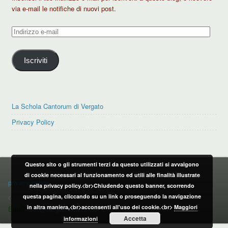
via e-mail le notifiche di nuovi post.
Indirizzo
e-
mail
Iscriviti
La Schola Cantorum di Vergato
Privacy Policy
Questo sito o gli strumenti terzi da questo utilizzati si avvalgono
PRIVACY POLICY
di cookie necessari al funzionamento ed utili alle finalità illustrate
privacy policy
nella privacy policy.<br>Chiudendo questo banner, scorrendo
questa pagina, cliccando su un link o proseguendo la navigazione
CONTATTI:
in altra maniera,<br>acconsenti all'uso dei cookie.<br>
Maggiori
Email:
info@vergatonews24.it
Accetta
informazioni