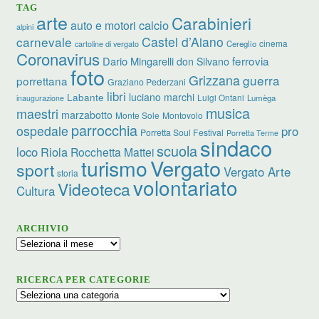
TAG
arte
Carabinieri
calcio
auto e motori
alpini
carnevale
Castel d’Aiano
cinema
Cereglio
cartoline di vergato
Coronavirus
ferrovia
Dario Mingarelli
don Silvano
foto
Grizzana
guerra
porrettana
Graziano Pederzani
libri
luciano marchi
Labante
Luigi Ontani
Lumèga
inaugurazione
musica
maestri
marzabotto
Monte Sole
Montovolo
parrocchia
ospedale
pro
Porretta Soul Festival
Porretta Terme
sindaco
scuola
loco
Riola
Rocchetta Mattei
turismo
Vergato
sport
Vergato Arte
storia
volontariato
Videoteca
Cultura
ARCHIVIO
Archivio
RICERCA PER CATEGORIE
Ricerca
per