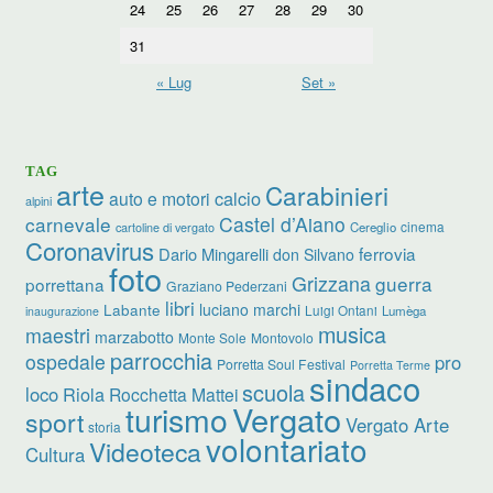
24
25
26
27
28
29
30
31
« Lug
Set »
TAG
arte
Carabinieri
calcio
auto e motori
alpini
carnevale
Castel d’Aiano
cinema
Cereglio
cartoline di vergato
Coronavirus
ferrovia
Dario Mingarelli
don Silvano
foto
Grizzana
guerra
porrettana
Graziano Pederzani
libri
luciano marchi
Labante
Luigi Ontani
Lumèga
inaugurazione
musica
maestri
marzabotto
Monte Sole
Montovolo
parrocchia
ospedale
pro
Porretta Soul Festival
Porretta Terme
sindaco
scuola
loco
Riola
Rocchetta Mattei
turismo
Vergato
sport
Vergato Arte
storia
volontariato
Videoteca
Cultura