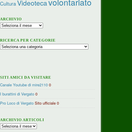
volontariato
Videoteca
Cultura
ARCHIVIO
Archivio
RICERCA PER CATEGORIE
Ricerca
per
categorie
SITI AMICI DA VISITARE
Canale Youtube di mire2110
0
I burattini di Vergato
0
Pro Loco di Vergato
Sito ufficiale 0
ARCHIVIO ARTICOLI
Archivio
articoli