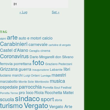
31
« Lug
Set »
TAG
arte
calcio
auto e motori
alpini
Carabinieri
carnevale
cartoline di vergato
Castel d’Aiano
cinema
Cereglio
Coronavirus
Dario Mingarelli
don Silvano
foto
ferrovia porrettana
Graziano Pederzani
Grizzana
guerra
libri
Labante
inaugurazione
maestri
luciano marchi
Luigi Ontani
Lumèga
musica
marzabotto
Monte Sole
Montovolo
parrocchia
ospedale
Porretta Soul Festival
pro loco
Riola
Rocchetta Mattei
Porretta Terme
sindaco
sport
scuola
storia
turismo
Vergato
Vergato Arte