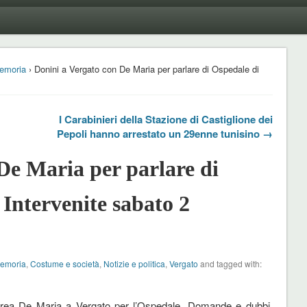
emoria
› Donini a Vergato con De Maria per parlare di Ospedale di
I Carabinieri della Stazione di Castiglione dei
Pepoli hanno arrestato un 29enne tunisino →
De Maria per parlare di
 Intervenite sabato 2
Memoria
,
Costume e società
,
Notizie e politica
,
Vergato
and tagged with:
drea De Maria a Vergato per l’Ospedale. Domande e dubbi,