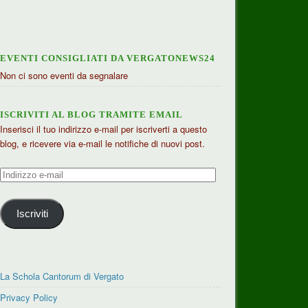
EVENTI CONSIGLIATI DA VERGATONEWS24
Non ci sono eventi da segnalare
ISCRIVITI AL BLOG TRAMITE EMAIL
Inserisci il tuo indirizzo e-mail per iscriverti a questo
blog, e ricevere via e-mail le notifiche di nuovi post.
Indirizzo
e-
mail
Iscriviti
La Schola Cantorum di Vergato
Privacy Policy