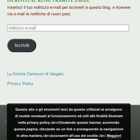
ISCRIVITI AL BLOG TRAMITE EMAIL
Inserisci il tuo indirizzo e-mail per iscriverti a questo blog, e ricevere
via e-mail le notifiche di nuovi post.
Indirizzo
e-
mail
Iscriviti
La Schola Cantorum di Vergato
Privacy Policy
Questo sito o gli strumenti terzi da questo utilizzati si avvalgono
PRIVACY POLICY
di cookie necessari al funzionamento ed utili alle finalità illustrate
privacy policy
nella privacy policy.<br>Chiudendo questo banner, scorrendo
questa pagina, cliccando su un link o proseguendo la navigazione
CONTATTI:
in altra maniera,<br>acconsenti all'uso dei cookie.<br>
Maggiori
Email:
info@vergatonews24.it