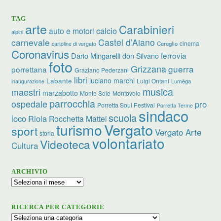
TAG
arte
Carabinieri
calcio
auto e motori
alpini
carnevale
Castel d’Aiano
cinema
Cereglio
cartoline di vergato
Coronavirus
ferrovia
Dario Mingarelli
don Silvano
foto
Grizzana
guerra
porrettana
Graziano Pederzani
libri
luciano marchi
Labante
Luigi Ontani
Lumèga
inaugurazione
musica
maestri
marzabotto
Monte Sole
Montovolo
parrocchia
ospedale
pro
Porretta Soul Festival
Porretta Terme
sindaco
scuola
loco
Riola
Rocchetta Mattei
turismo
Vergato
sport
Vergato Arte
storia
volontariato
Videoteca
Cultura
ARCHIVIO
Archivio
RICERCA PER CATEGORIE
Ricerca