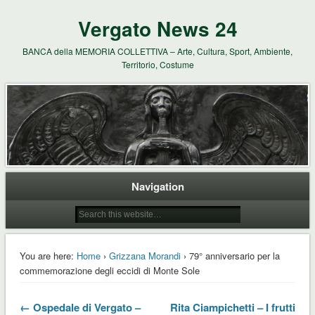
Vergato News 24
BANCA della MEMORIA COLLETTIVA – Arte, Cultura, Sport, Ambiente,
Territorio, Costume
Navigation
You are here:
Home
›
Grizzana Morandi
› 79° anniversario per la
commemorazione degli eccidi di Monte Sole
← Ospedale di Vergato –
Rita Ciampichetti – I frutti