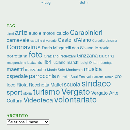
« Lug
Set »
TAG
arte
Carabinieri
calcio
auto e motori
alpini
carnevale
Castel d’Aiano
cinema
Cereglio
cartoline di vergato
Coronavirus
ferrovia
Dario Mingarelli
don Silvano
foto
Grizzana
guerra
porrettana
Graziano Pederzani
libri
luciano marchi
Labante
Luigi Ontani
Lumèga
inaugurazione
musica
maestri
marzabotto
Monte Sole
Montovolo
parrocchia
ospedale
pro
Porretta Soul Festival
Porretta Terme
sindaco
scuola
loco
Riola
Rocchetta Mattei
turismo
Vergato
sport
Vergato Arte
storia
volontariato
Videoteca
Cultura
ARCHIVIO
Archivio