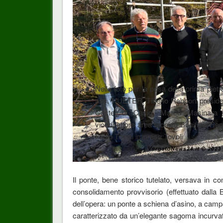
Nella foto per la posa della prima piet
ass. NUETER, Tiberio Rabboni presid
Castel di Casio, Marco Masinara 
vicedirettore area tecnico Bonifica Re
Fabio Tovoli impresa Tovoli
Il ponte, bene storico tutelato, versava in c
consolidamento provvisorio (effettuato dalla 
dell’opera: un ponte a schiena d’asino, a campa
caratterizzato da un’elegante sagoma incurvat