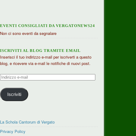
EVENTI CONSIGLIATI DA VERGATONEWS24
Non ci sono eventi da segnalare
ISCRIVITI AL BLOG TRAMITE EMAIL
Inserisci il tuo indirizzo e-mail per iscriverti a questo
blog, e ricevere via e-mail le notifiche di nuovi post.
Indirizzo
e-
mail
Iscriviti
La Schola Cantorum di Vergato
Privacy Policy