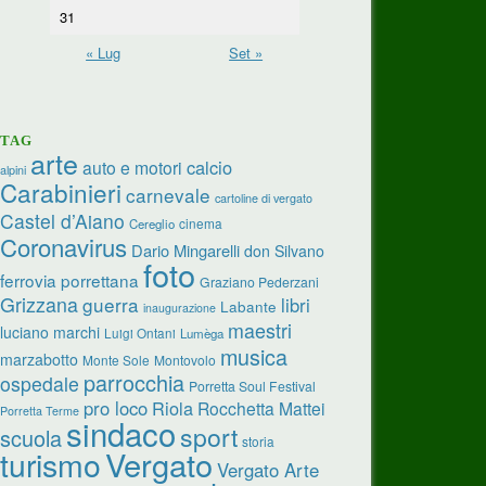
31
« Lug
Set »
TAG
arte
calcio
auto e motori
alpini
Carabinieri
carnevale
cartoline di vergato
Castel d’Aiano
cinema
Cereglio
Coronavirus
Dario Mingarelli
don Silvano
foto
ferrovia porrettana
Graziano Pederzani
Grizzana
guerra
libri
Labante
inaugurazione
maestri
luciano marchi
Luigi Ontani
Lumèga
musica
marzabotto
Monte Sole
Montovolo
parrocchia
ospedale
Porretta Soul Festival
pro loco
Riola
Rocchetta Mattei
Porretta Terme
sindaco
sport
scuola
storia
turismo
Vergato
Vergato Arte