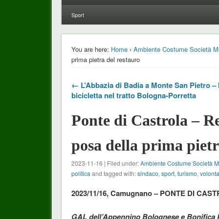
Sport
You are here:
Home
›
Ambiente Costume Società M
prima pietra del restauro
← L’Abbazia di Badia a Monte San Pietro – 
bicicletta nel tratto Bologna-Porretta
Ponte di Castrola – R
posa della prima pietr
2023-11-16 | Filed under:
Ambiente Costume Società 
politica
and tagged with:
sindaco
,
sport
,
turismo
,
volonta
2023/11/16, Camugnano – PONTE DI CAST
GAL dell’Appennino Bolognese e Bonifica Re