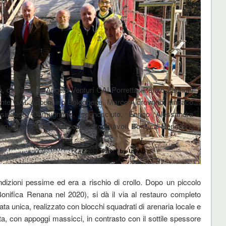
ra, da sinistra: Angelo Venturi CAI Porretta, Renzo Zagnoni
ente GAL Appennino Bolognese, Marco Aldrovandi sindaco
sindaco Camugnano, sconosciuto, Enrico Alessandra
nana, Davide Brentazzoli direttore lavori Bonifica Renana e
ondizioni pessime ed era a rischio di crollo. Dopo un piccolo
Bonifica Renana nel 2020), si dà il via al restauro completo
ta unica, realizzato con blocchi squadrati di arenaria locale e
a, con appoggi massicci, in contrasto con il sottile spessore