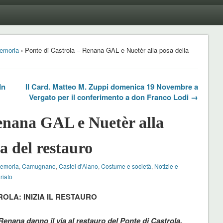
emoria
› Ponte di Castrola – Renana GAL e Nuetèr alla posa della
In
Il Card. Matteo M. Zuppi domenica 19 Novembre a
Vergato per il conferimento a don Franco Lodi →
enana GAL e Nuetèr alla
a del restauro
Memoria
,
Camugnano
,
Castel d'Aiano
,
Costume e società
,
Notizie e
riato
ROLA: INIZIA IL RESTAURO
nana danno il via al restauro del Ponte di Castrola.