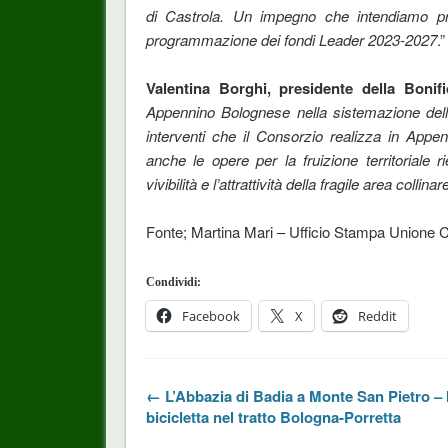
di Castrola. Un impegno che intendiamo pr
programmazione dei fondi Leader 2023-2027
.”
Valentina Borghi, presidente della Bonif
Appennino Bolognese nella sistemazione della 
interventi che il Consorzio realizza in Appen
anche le opere per la fruizione territoriale
vivibilità e l’attrattività della fragile area colli
Fonte; Martina Mari – Ufficio Stampa Unione
Condividi:
Facebook
X
Reddit
← L’Abbazia di Badia a Monte San Pietro – 
bicicletta nel tratto Bologna-Porretta