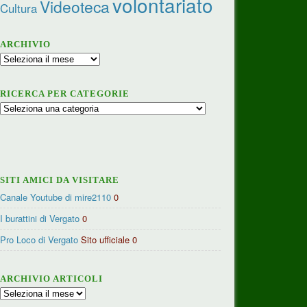
volontariato
Videoteca
Cultura
ARCHIVIO
Archivio
RICERCA PER CATEGORIE
Ricerca
per
categorie
SITI AMICI DA VISITARE
Canale Youtube di mire2110
0
I burattini di Vergato
0
Pro Loco di Vergato
Sito ufficiale 0
ARCHIVIO ARTICOLI
Archivio
articoli