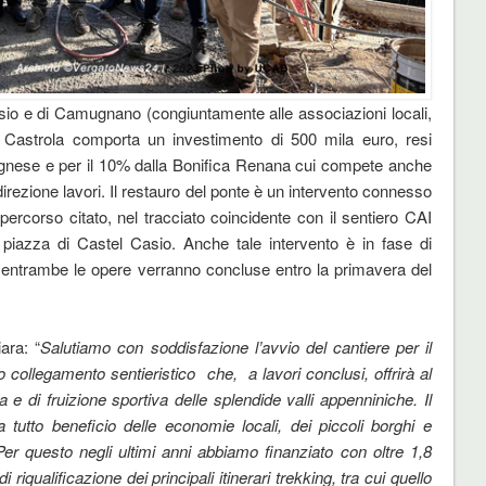
sio e di Camugnano (congiuntamente alle associazioni locali,
i Castrola comporta un investimento di 500 mila euro, resi
ognese e per il 10% dalla Bonifica Renana cui compete anche
direzione lavori. Il restauro del ponte è un intervento connesso
percorso citato, nel tracciato coincidente con il sentiero CAI
piazza di Castel Casio. Anche tale intervento è in fase di
; entrambe le opere verranno concluse entro la primavera del
iara: “
Salutiamo con soddisfazione l’avvio del cantiere per il
to collegamento sentieristico che, a lavori conclusi, offrirà al
ca e di fruizione sportiva delle splendide valli appenniniche. Il
tutto beneficio delle economie locali, dei piccoli borghi e
Per questo negli ultimi anni abbiamo finanziato con oltre 1,8
i riqualificazione dei principali itinerari trekking, tra cui quello