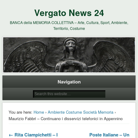
Vergato News 24
BANCA della MEMORIA COLLETTIVA – Arte, Cultura, Sport, Ambiente,
Territorio, Costume
Navigation
You are here:
Home
›
Ambiente Costume Società Memoria
›
Maurizio Fabbri – Continuano i disservizi telefonici in Appennino
← Rita Ciampichetti – I
Poste Italiane – Un