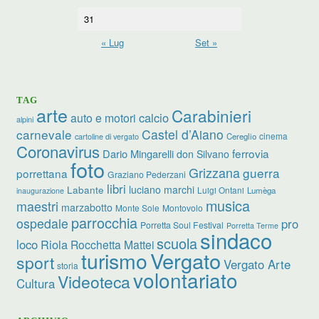
31
« Lug
Set »
TAG
arte
Carabinieri
calcio
auto e motori
alpini
carnevale
Castel d’Aiano
cinema
Cereglio
cartoline di vergato
Coronavirus
ferrovia
Dario Mingarelli
don Silvano
foto
Grizzana
guerra
porrettana
Graziano Pederzani
libri
luciano marchi
Labante
Luigi Ontani
Lumèga
inaugurazione
musica
maestri
marzabotto
Monte Sole
Montovolo
parrocchia
ospedale
pro
Porretta Soul Festival
Porretta Terme
sindaco
scuola
loco
Riola
Rocchetta Mattei
turismo
Vergato
sport
Vergato Arte
storia
volontariato
Videoteca
Cultura