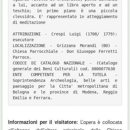
a lui, accanto ad un libro aperto e ad un 
teschio; in primo piano è una piccola 
clessidra. E' rappresentato in atteggiamento 
di meditazione
ATTRIBUZIONI - Crespi Luigi (1708/ 1779): 
esecutore
LOCALIZZAZIONE - Grizzana Morandi (BO) - 
Chiesa Parrocchiale - Don Giuseppe Ferretti 
Parroco.
CODICE DI CATALOGO NAZIONALE - (Catalogo 
generale dei Beni Culturali) cod. 0800077630
ENTE COMPETENTE PER LA TUTELA - 
Soprintendenza Archeologia, belle arti e 
paesaggio per la Citta' metropolitana di 
Bologna e le province di Modena, Reggio 
Emilia e Ferrara.
L’opera è collocata
Informazioni per il visitatore:
all’altezza dell’altare principale della Chiesa