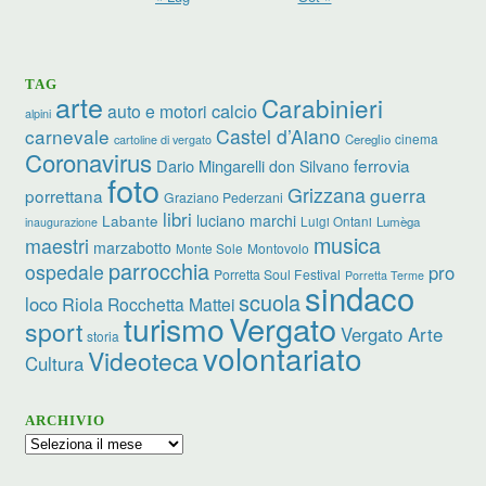
TAG
arte
Carabinieri
calcio
auto e motori
alpini
carnevale
Castel d’Aiano
cinema
Cereglio
cartoline di vergato
Coronavirus
ferrovia
Dario Mingarelli
don Silvano
foto
Grizzana
guerra
porrettana
Graziano Pederzani
libri
luciano marchi
Labante
Luigi Ontani
Lumèga
inaugurazione
musica
maestri
marzabotto
Monte Sole
Montovolo
parrocchia
ospedale
pro
Porretta Soul Festival
Porretta Terme
sindaco
scuola
loco
Riola
Rocchetta Mattei
turismo
Vergato
sport
Vergato Arte
storia
volontariato
Videoteca
Cultura
ARCHIVIO
Archivio