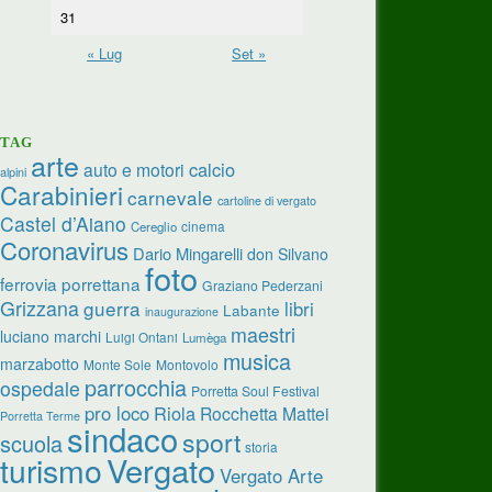
31
« Lug
Set »
TAG
arte
calcio
auto e motori
alpini
Carabinieri
carnevale
cartoline di vergato
Castel d’Aiano
cinema
Cereglio
Coronavirus
Dario Mingarelli
don Silvano
foto
ferrovia porrettana
Graziano Pederzani
Grizzana
guerra
libri
Labante
inaugurazione
maestri
luciano marchi
Luigi Ontani
Lumèga
musica
marzabotto
Monte Sole
Montovolo
parrocchia
ospedale
Porretta Soul Festival
pro loco
Riola
Rocchetta Mattei
Porretta Terme
sindaco
sport
scuola
storia
turismo
Vergato
Vergato Arte