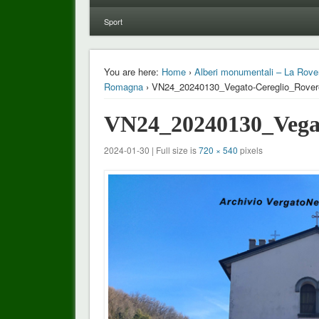
Sport
You are here:
Home
›
Alberi monumentali – La Roverel
Romagna
› VN24_20240130_Vegato-Cereglio_Rover
VN24_20240130_Vegat
2024-01-30 | Full size is
720 × 540
pixels