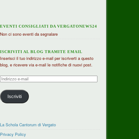
EVENTI CONSIGLIATI DA VERGATONEWS24
Non ci sono eventi da segnalare
ISCRIVITI AL BLOG TRAMITE EMAIL
Inserisci il tuo indirizzo e-mail per iscriverti a questo
blog, e ricevere via e-mail le notifiche di nuovi post.
Indirizzo
e-
mail
Iscriviti
La Schola Cantorum di Vergato
Privacy Policy