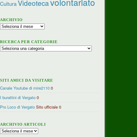
volontariato
Videoteca
Cultura
ARCHIVIO
Archivio
RICERCA PER CATEGORIE
Ricerca
per
categorie
SITI AMICI DA VISITARE
Canale Youtube di mire2110
0
I burattini di Vergato
0
Pro Loco di Vergato
Sito ufficiale 0
ARCHIVIO ARTICOLI
Archivio
articoli