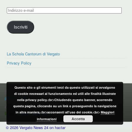
Indirizzo
e-
mail
Iscriviti
La Schola Cantorum di Vergato
Privacy Policy
Questo sito o gli strumenti terzi da questo utilizzati si avvalgono
PRIVACY POLICY
di cookie necessari al funzionamento ed utili alle finalità illustrate
privacy policy
nella privacy policy.<br>Chiudendo questo banner, scorrendo
questa pagina, cliccando su un link o proseguendo la navigazione
CONTATTI:
in altra maniera,<br>acconsenti all'uso dei cookie.<br>
Maggiori
Email:
info@vergatonews24.it
Accetta
informazioni
© 2026 Vergato News 24 on hactar