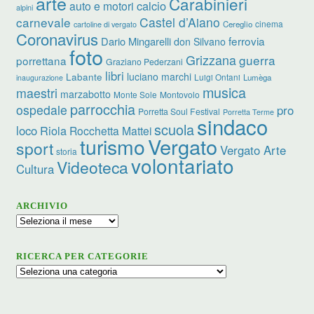
arte
Carabinieri
calcio
auto e motori
alpini
carnevale
Castel d’Aiano
cinema
Cereglio
cartoline di vergato
Coronavirus
ferrovia
Dario Mingarelli
don Silvano
foto
Grizzana
guerra
porrettana
Graziano Pederzani
libri
luciano marchi
Labante
Luigi Ontani
Lumèga
inaugurazione
musica
maestri
marzabotto
Monte Sole
Montovolo
parrocchia
ospedale
pro
Porretta Soul Festival
Porretta Terme
sindaco
scuola
loco
Riola
Rocchetta Mattei
turismo
Vergato
sport
Vergato Arte
storia
volontariato
Videoteca
Cultura
ARCHIVIO
Archivio
RICERCA PER CATEGORIE
Ricerca
per
categorie