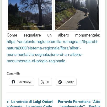
Come segnalare un albero monumentale:
https://ambiente.regione.emilia-romagna.it/it/parchi-
natura2000/sistema-regionale/flora/alberi-
monumentali/la-segnalazione-di-un-albero-
monumentale-di-pregio-regionale
Condividi:
Facebook
X
Reddit
← Le vetrate di Luigi Ontani
Ferrovia Porrettana “Atto
a Vergato – Le spiega Catia
interlocutorio” – Sarà la