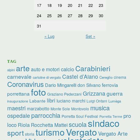
17
18
19
20
21
22
23
24
25
26
27
28
29
30
31
« Lug
Set »
TAG
arte
Carabinieri
calcio
auto e motori
alpini
carnevale
Castel d’Aiano
cinema
Cereglio
cartoline di vergato
Coronavirus
ferrovia
Dario Mingarelli
don Silvano
foto
Grizzana
guerra
porrettana
Graziano Pederzani
libri
luciano marchi
Labante
Luigi Ontani
Lumèga
inaugurazione
musica
maestri
marzabotto
Monte Sole
Montovolo
parrocchia
ospedale
pro
Porretta Soul Festival
Porretta Terme
sindaco
scuola
loco
Riola
Rocchetta Mattei
turismo
Vergato
sport
Vergato Arte
storia