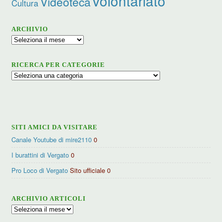
volontariato
Videoteca
Cultura
ARCHIVIO
Archivio
RICERCA PER CATEGORIE
Ricerca
per
categorie
SITI AMICI DA VISITARE
Canale Youtube di mire2110
0
I burattini di Vergato
0
Pro Loco di Vergato
Sito ufficiale 0
ARCHIVIO ARTICOLI
Archivio
articoli