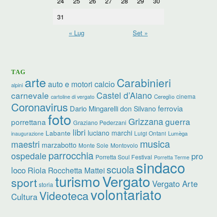
24
25
26
27
28
29
30
31
« Lug
Set »
TAG
arte
Carabinieri
calcio
auto e motori
alpini
carnevale
Castel d’Aiano
cinema
Cereglio
cartoline di vergato
Coronavirus
ferrovia
Dario Mingarelli
don Silvano
foto
Grizzana
guerra
porrettana
Graziano Pederzani
libri
luciano marchi
Labante
Luigi Ontani
Lumèga
inaugurazione
musica
maestri
marzabotto
Monte Sole
Montovolo
parrocchia
ospedale
pro
Porretta Soul Festival
Porretta Terme
sindaco
scuola
loco
Riola
Rocchetta Mattei
turismo
Vergato
sport
Vergato Arte
storia
volontariato
Videoteca
Cultura