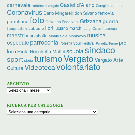
carnevale
Castel d’Aiano
cinema
Cereglio
cartoline di vergato
Coronavirus
ferrovia
Dario Mingarelli
don Silvano
foto
Grizzana
guerra
porrettana
Graziano Pederzani
libri
luciano marchi
Labante
Luigi Ontani
Lumèga
inaugurazione
musica
maestri
marzabotto
Monte Sole
Montovolo
parrocchia
ospedale
pro
Porretta Soul Festival
Porretta Terme
sindaco
scuola
loco
Riola
Rocchetta Mattei
turismo
Vergato
sport
Vergato Arte
storia
volontariato
Videoteca
Cultura
ARCHIVIO
Archivio
RICERCA PER CATEGORIE
Ricerca
per
categorie