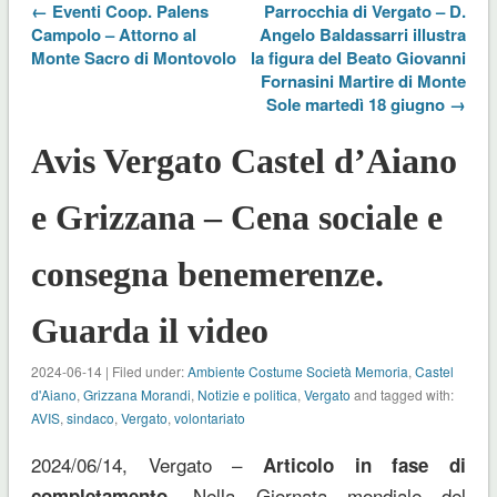
← Eventi Coop. Palens
Parrocchia di Vergato – D.
Campolo – Attorno al
Angelo Baldassarri illustra
Monte Sacro di Montovolo
la figura del Beato Giovanni
Fornasini Martire di Monte
Sole martedì 18 giugno →
Avis Vergato Castel d’Aiano
e Grizzana – Cena sociale e
consegna benemerenze.
Guarda il video
2024-06-14 | Filed under:
Ambiente Costume Società Memoria
,
Castel
d'Aiano
,
Grizzana Morandi
,
Notizie e politica
,
Vergato
and tagged with:
AVIS
,
sindaco
,
Vergato
,
volontariato
2024/06/14, Vergato –
Articolo in fase di
Nella Giornata mondiale del
completamento.