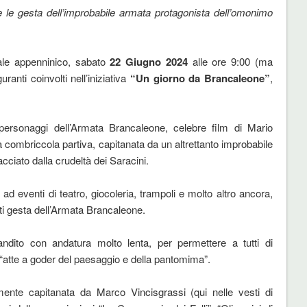
e le gesta dell’improbabile armata protagonista dell’omonimo
dale appenninico, sabato
22 Giugno 2024
alle ore 9:00 (ma
ranti coinvolti nell’iniziativa
“Un giorno da Brancaleone”
,
.
 personaggi dell’Armata Brancaleone, celebre film di Mario
a combriccola partiva, capitanata da un altrettanto improbabile
acciato dalla crudeltà dei Saracini.
d eventi di teatro, giocoleria, trampoli e molto altro ancora,
anti gesta dell’Armata Brancaleone.
andito con andatura molto lenta, per permettere a tutti di
“atte a goder del paesaggio e della pantomima”.
lmente capitanata da Marco Vincisgrassi (qui nelle vesti di