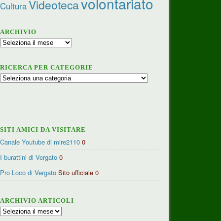
volontariato
Videoteca
Cultura
ARCHIVIO
Archivio
RICERCA PER CATEGORIE
Ricerca
per
categorie
SITI AMICI DA VISITARE
Canale Youtube di mire2110
0
I burattini di Vergato
0
Pro Loco di Vergato
Sito ufficiale 0
ARCHIVIO ARTICOLI
Archivio
articoli