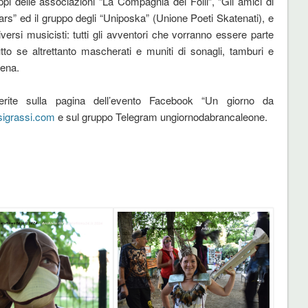
pi delle associazioni “La Compagnia dei Folli”, “Gli amici di
ars” ed il gruppo degli “Uniposka” (Unione Poeti Skatenati), e
versi musicisti: tutti gli avventori che vorranno essere parte
utto se altrettanto mascherati e muniti di sonagli, tamburi e
cena.
perite sulla pagina dell’evento Facebook “Un giorno da
igrassi.com
e sul gruppo Telegram ungiornodabrancaleone.