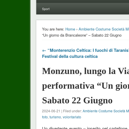
Sport
You are here:
Home
›
Ambiente Costume Società M
“Un giorno da Brancaleone” – Sabato 22 Giugno
← “Monterenzio Celtica: I fuochi di Taranis
Festival della cultura celtica
Monzuno, lungo la Via
performativa “Un gio
Sabato 22 Giugno
2024-06-21 | Filed under:
Ambiente Costume Società 
foto
,
turismo
,
volontariato
Un divertente evento – inserito nel cartellon