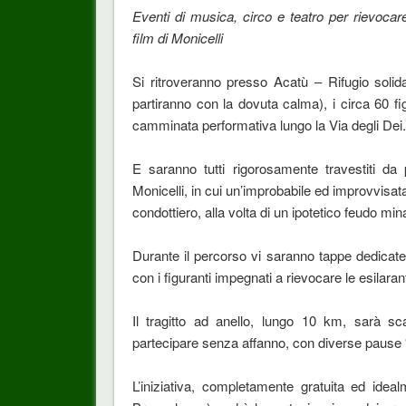
Eventi di musica, circo e teatro per rievocar
film di Monicelli
Si ritroveranno presso Acatù – Rifugio soli
partiranno con la dovuta calma), i circa 60 figu
camminata performativa lungo la Via degli Dei
E saranno tutti rigorosamente travestiti da
Monicelli, in cui un’improbabile ed improvvisat
condottiero, alla volta di un ipotetico feudo min
Durante il percorso vi saranno tappe dedicate a
con i figuranti impegnati a rievocare le esilar
Il tragitto ad anello, lungo 10 km, sarà sc
partecipare senza affanno, con diverse pause 
L’iniziativa, completamente gratuita ed idea