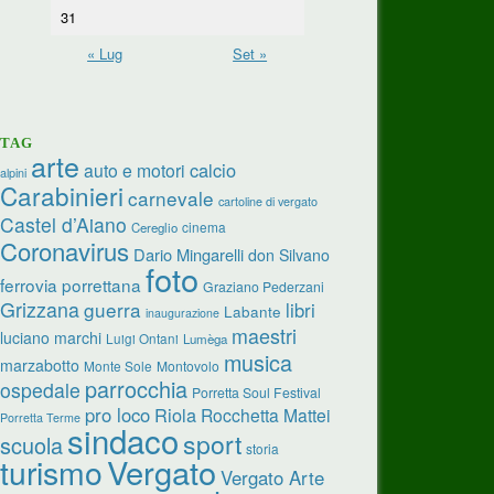
31
« Lug
Set »
TAG
arte
calcio
auto e motori
alpini
Carabinieri
carnevale
cartoline di vergato
Castel d’Aiano
cinema
Cereglio
Coronavirus
Dario Mingarelli
don Silvano
foto
ferrovia porrettana
Graziano Pederzani
Grizzana
guerra
libri
Labante
inaugurazione
maestri
luciano marchi
Luigi Ontani
Lumèga
musica
marzabotto
Monte Sole
Montovolo
parrocchia
ospedale
Porretta Soul Festival
pro loco
Riola
Rocchetta Mattei
Porretta Terme
sindaco
sport
scuola
storia
turismo
Vergato
Vergato Arte