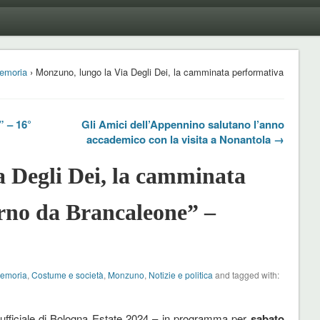
emoria
› Monzuno, lungo la Via Degli Dei, la camminata performativa
” – 16°
Gli Amici dell’Appennino salutano l’anno
accademico con la visita a Nonantola →
 Degli Dei, la camminata
rno da Brancaleone” –
Memoria
,
Costume e società
,
Monzuno
,
Notizie e politica
and tagged with:
e ufficiale di Bologna Estate 2024 – in programma per
sabato