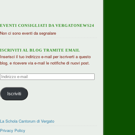
EVENTI CONSIGLIATI DA VERGATONEWS24
Non ci sono eventi da segnalare
ISCRIVITI AL BLOG TRAMITE EMAIL
Inserisci il tuo indirizzo e-mail per iscriverti a questo
blog, e ricevere via e-mail le notifiche di nuovi post.
Indirizzo
e-
mail
Iscriviti
La Schola Cantorum di Vergato
Privacy Policy