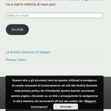
via e-mail le notifiche di nuovi post.
Indirizzo
e-
mail
Iscriviti
La Schola Cantorum di Vergato
Privacy Policy
Questo sito o gli strumenti terzi da questo utilizzati si avvalgono
PRIVACY POLICY
di cookie necessari al funzionamento ed utili alle finalità illustrate
privacy policy
nella privacy policy.<br>Chiudendo questo banner, scorrendo
questa pagina, cliccando su un link o proseguendo la navigazione
CONTATTI:
in altra maniera,<br>acconsenti all'uso dei cookie.<br>
Maggiori
Email:
info@vergatonews24.it
Accetta
informazioni