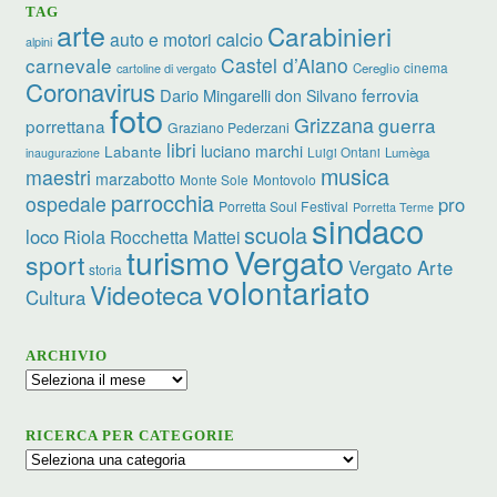
TAG
arte
Carabinieri
calcio
auto e motori
alpini
carnevale
Castel d’Aiano
cinema
Cereglio
cartoline di vergato
Coronavirus
ferrovia
Dario Mingarelli
don Silvano
foto
Grizzana
guerra
porrettana
Graziano Pederzani
libri
luciano marchi
Labante
Luigi Ontani
Lumèga
inaugurazione
musica
maestri
marzabotto
Monte Sole
Montovolo
parrocchia
ospedale
pro
Porretta Soul Festival
Porretta Terme
sindaco
scuola
loco
Riola
Rocchetta Mattei
turismo
Vergato
sport
Vergato Arte
storia
volontariato
Videoteca
Cultura
ARCHIVIO
Archivio
RICERCA PER CATEGORIE
Ricerca
per