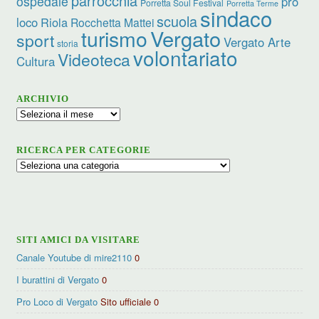
parrocchia
ospedale
pro
Porretta Soul Festival
Porretta Terme
sindaco
scuola
loco
Riola
Rocchetta Mattei
turismo
Vergato
sport
Vergato Arte
storia
volontariato
Videoteca
Cultura
ARCHIVIO
Archivio
RICERCA PER CATEGORIE
Ricerca
per
categorie
SITI AMICI DA VISITARE
Canale Youtube di mire2110
0
I burattini di Vergato
0
Pro Loco di Vergato
Sito ufficiale 0