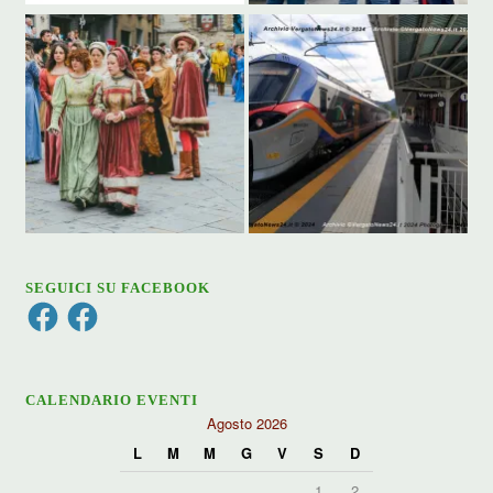
SEGUICI SU FACEBOOK
Facebook
Facebook
CALENDARIO EVENTI
Agosto 2026
L
M
M
G
V
S
D
1
2