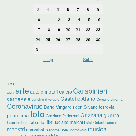
6
3
4
5
7
8
9
10
11
12
13
14
15
16
17
18
19
20
21
22
23
24
25
26
27
28
29
30
31
« Lug
Set »
TAG
arte
Carabinieri
calcio
auto e motori
alpini
carnevale
Castel d’Aiano
cinema
Cereglio
cartoline di vergato
Coronavirus
ferrovia
Dario Mingarelli
don Silvano
foto
Grizzana
guerra
porrettana
Graziano Pederzani
libri
luciano marchi
Labante
Luigi Ontani
Lumèga
inaugurazione
musica
maestri
marzabotto
Monte Sole
Montovolo