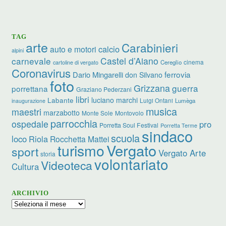
TAG
arte
Carabinieri
calcio
auto e motori
alpini
carnevale
Castel d’Aiano
cinema
Cereglio
cartoline di vergato
Coronavirus
ferrovia
Dario Mingarelli
don Silvano
foto
Grizzana
guerra
porrettana
Graziano Pederzani
libri
luciano marchi
Labante
Luigi Ontani
Lumèga
inaugurazione
musica
maestri
marzabotto
Monte Sole
Montovolo
parrocchia
ospedale
pro
Porretta Soul Festival
Porretta Terme
sindaco
scuola
loco
Riola
Rocchetta Mattei
turismo
Vergato
sport
Vergato Arte
storia
volontariato
Videoteca
Cultura
ARCHIVIO
Archivio