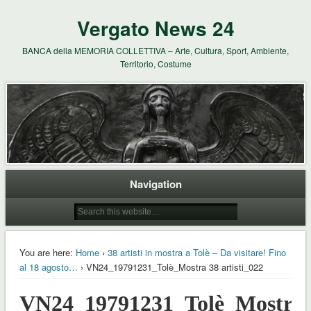
Vergato News 24
BANCA della MEMORIA COLLETTIVA – Arte, Cultura, Sport, Ambiente,
Territorio, Costume
Navigation
You are here:
Home
›
38 artisti in mostra a Tolè – Da visitare! Fino
al 18 agosto…
› VN24_19791231_Tolè_Mostra 38 artisti_022
VN24_19791231_Tolè_Mostra