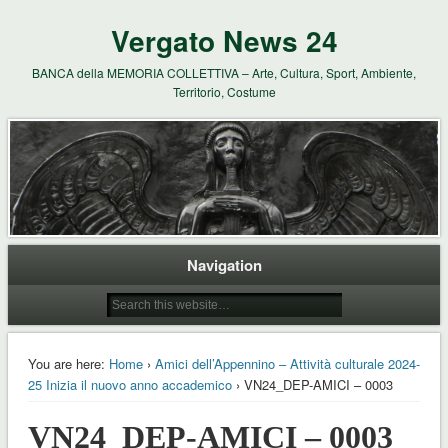
Vergato News 24
BANCA della MEMORIA COLLETTIVA – Arte, Cultura, Sport, Ambiente,
Territorio, Costume
Navigation
You are here:
Home
›
Amici dell’Appennino – Attività culturale 2024-
25 Inizia il nuovo anno accademico
› VN24_DEP-AMICI – 0003
VN24_DEP-AMICI – 0003