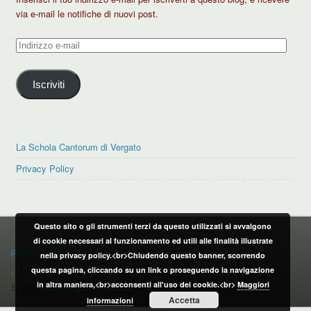
via e-mail le notifiche di nuovi post.
Indirizzo
e-
mail
Iscriviti
La Schola Cantorum di Vergato
Privacy Policy
Questo sito o gli strumenti terzi da questo utilizzati si avvalgono
PRIVACY POLICY
di cookie necessari al funzionamento ed utili alle finalità illustrate
privacy policy
nella privacy policy.<br>Chiudendo questo banner, scorrendo
questa pagina, cliccando su un link o proseguendo la navigazione
CONTATTI:
in altra maniera,<br>acconsenti all'uso dei cookie.<br>
Maggiori
Email:
info@vergatonews24.it
Accetta
informazioni