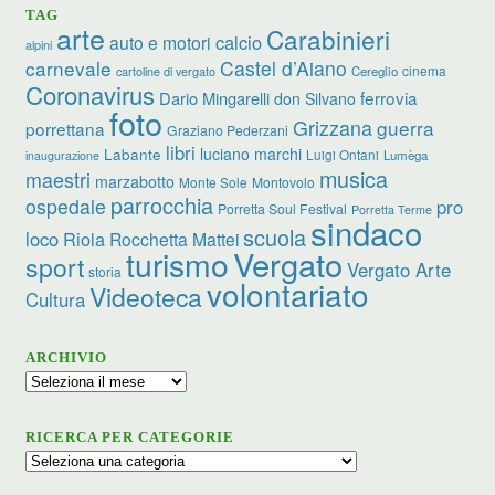
TAG
arte
Carabinieri
calcio
auto e motori
alpini
carnevale
Castel d’Aiano
cinema
Cereglio
cartoline di vergato
Coronavirus
ferrovia
Dario Mingarelli
don Silvano
foto
Grizzana
guerra
porrettana
Graziano Pederzani
libri
luciano marchi
Labante
Luigi Ontani
Lumèga
inaugurazione
musica
maestri
marzabotto
Monte Sole
Montovolo
parrocchia
ospedale
pro
Porretta Soul Festival
Porretta Terme
sindaco
scuola
loco
Riola
Rocchetta Mattei
turismo
Vergato
sport
Vergato Arte
storia
volontariato
Videoteca
Cultura
ARCHIVIO
Archivio
RICERCA PER CATEGORIE
Ricerca
per