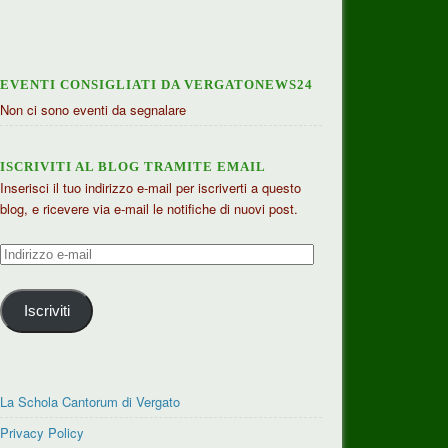
EVENTI CONSIGLIATI DA VERGATONEWS24
Non ci sono eventi da segnalare
ISCRIVITI AL BLOG TRAMITE EMAIL
Inserisci il tuo indirizzo e-mail per iscriverti a questo
blog, e ricevere via e-mail le notifiche di nuovi post.
Indirizzo
e-
mail
Iscriviti
La Schola Cantorum di Vergato
Privacy Policy