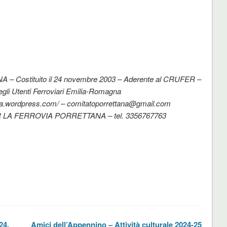
ostituito il 24 novembre 2003 – Aderente al CRUFER –
gli Utenti Ferroviari Emilia-Romagna
tana.wordpress.com/ – comitatoporrettana@gmail.com
 LA FERROVIA PORRETTANA – tel. 3356767763
24,
Amici dell’Appennino – Attività culturale 2024-25