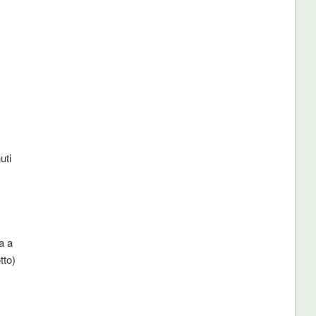
uti
a a
tto)