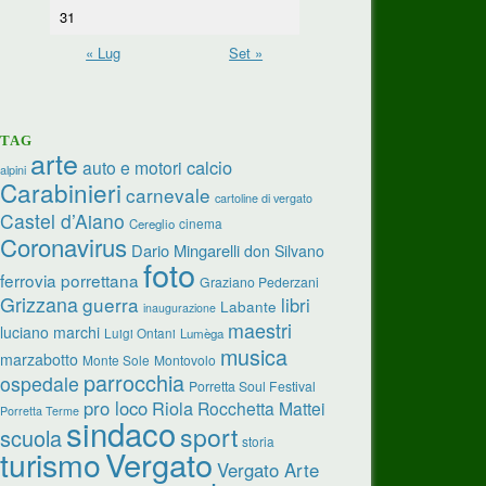
31
« Lug
Set »
TAG
arte
calcio
auto e motori
alpini
Carabinieri
carnevale
cartoline di vergato
Castel d’Aiano
cinema
Cereglio
Coronavirus
Dario Mingarelli
don Silvano
foto
ferrovia porrettana
Graziano Pederzani
Grizzana
guerra
libri
Labante
inaugurazione
maestri
luciano marchi
Luigi Ontani
Lumèga
musica
marzabotto
Monte Sole
Montovolo
parrocchia
ospedale
Porretta Soul Festival
pro loco
Riola
Rocchetta Mattei
Porretta Terme
sindaco
sport
scuola
storia
turismo
Vergato
Vergato Arte