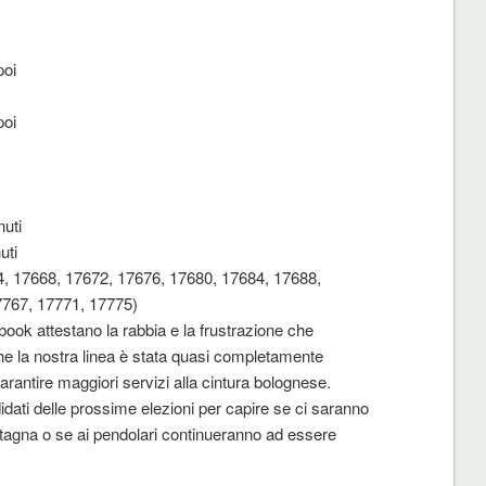
poi
poi
nuti
uti
64, 17668, 17672, 17676, 17680, 17684, 17688,
7767, 17771, 17775)
ook attestano la rabbia e la frustrazione che
he la nostra linea è stata quasi completamente
arantire maggiori servizi alla cintura bolognese.
ndidati delle prossime elezioni per capire se ci saranno
ntagna o se ai pendolari continueranno ad essere