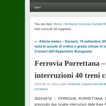
Sport
You are here:
Home
›
Ambiente Costume Società M
treni coinvolti 26 soppressi
← Allerta meteo – Domani, 19 settembre 20
tutte le scuole di ordine e grado chiuse in tu
Comuni dell’Appennino Bolognese
Ferrovia Porrettana –
interruzioni 40 treni c
2024-09-19 | Filed under:
Ambiente Costume Società 
porrettana
2024/09/18 – FERROVIA PORRETTANA D
provocato due lunghe interruzioni della linea 