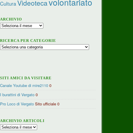
volontariato
Videoteca
Cultura
ARCHIVIO
Archivio
RICERCA PER CATEGORIE
Ricerca
per
categorie
SITI AMICI DA VISITARE
Canale Youtube di mire2110
0
I burattini di Vergato
0
Pro Loco di Vergato
Sito ufficiale 0
ARCHIVIO ARTICOLI
Archivio
articoli