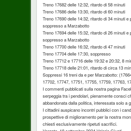
Treno 17682 delle 12:32, ritardo di 58 minuti
Treno 17686 delle 13:30, ritardo di 60 minuti
Treno 17690 delle 14:32, ritardo di 34 minuti e 
soppresso a Marzabotto
Treno 17694 delle 15:32, ritardo di 26 minuti e 
soppresso a Marzabotto
Treno 17700 delle 16:32, ritardo di 47 minuti
Treno 17704 delle 17:30, soppresso
Treno 17712 e 17716 delle 19:32 e 20:32, 8 mi
Treno 17718 delle 21:01, ritardo di circa 13 min
Soppressi 16 treni da e per Marzabotto: (176
17702, 17747, 17751, 17755, 17759, 17763, 1
I commenti pubblicati sulla nostra pagina Faceb
serpeggia tra i pendolari, pienamente consci c
abbandonata dalla politica, interessata solo a g
I cittadini auspicano incontri pubblici con i ca
prospettive di miglioramento per la nostra mo
chiesti esclusivamente ripetuti sacrifici.
Vergato, 18 settembre 2024 Valerio Giusti