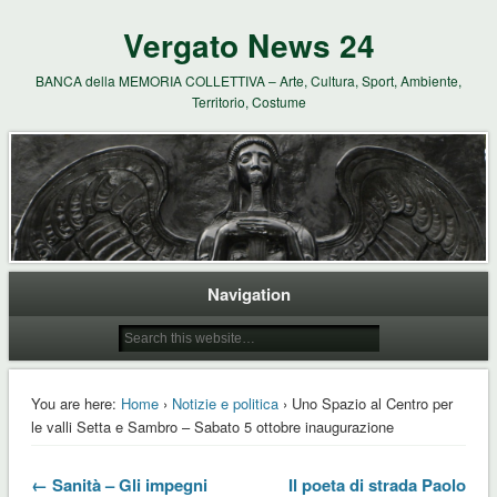
Vergato News 24
BANCA della MEMORIA COLLETTIVA – Arte, Cultura, Sport, Ambiente,
Territorio, Costume
Navigation
You are here:
Home
›
Notizie e politica
› Uno Spazio al Centro per
le valli Setta e Sambro – Sabato 5 ottobre inaugurazione
← Sanità – Gli impegni
Il poeta di strada Paolo