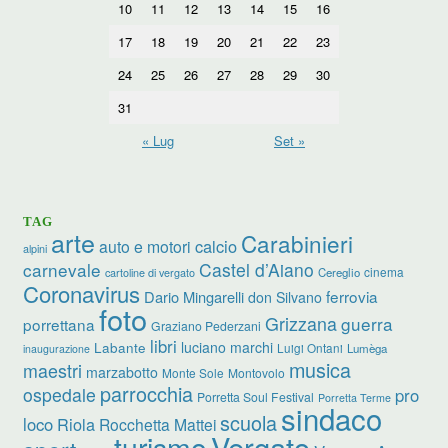
10
11
12
13
14
15
16
17
18
19
20
21
22
23
24
25
26
27
28
29
30
31
« Lug
Set »
TAG
arte
Carabinieri
calcio
auto e motori
alpini
carnevale
Castel d’Aiano
cinema
Cereglio
cartoline di vergato
Coronavirus
ferrovia
Dario Mingarelli
don Silvano
foto
Grizzana
guerra
porrettana
Graziano Pederzani
libri
luciano marchi
Labante
Luigi Ontani
Lumèga
inaugurazione
musica
maestri
marzabotto
Monte Sole
Montovolo
parrocchia
ospedale
pro
Porretta Soul Festival
Porretta Terme
sindaco
scuola
loco
Riola
Rocchetta Mattei
turismo
Vergato