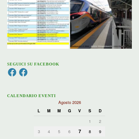
SEGUICI SU FACEBOOK
Facebook
Facebook
CALENDARIO EVENTI
Agosto 2026
L
M
M
G
V
S
D
1
2
7
3
4
5
6
8
9