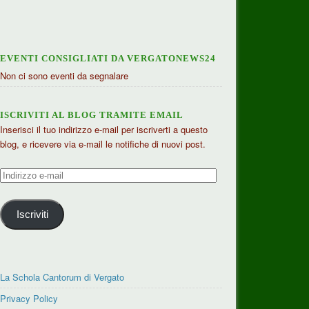
EVENTI CONSIGLIATI DA VERGATONEWS24
Non ci sono eventi da segnalare
ISCRIVITI AL BLOG TRAMITE EMAIL
Inserisci il tuo indirizzo e-mail per iscriverti a questo
blog, e ricevere via e-mail le notifiche di nuovi post.
Indirizzo
e-
mail
Iscriviti
La Schola Cantorum di Vergato
Privacy Policy