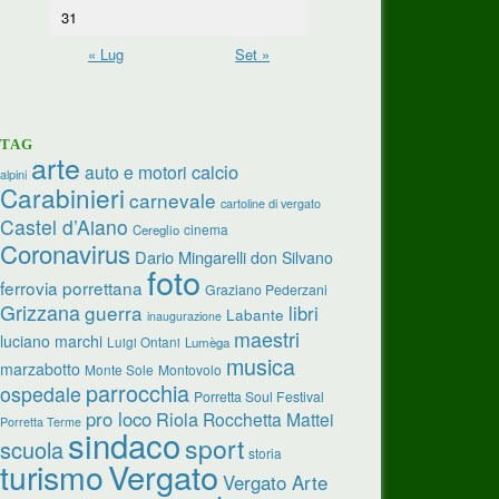
31
« Lug
Set »
TAG
arte
calcio
auto e motori
alpini
Carabinieri
carnevale
cartoline di vergato
Castel d’Aiano
cinema
Cereglio
Coronavirus
Dario Mingarelli
don Silvano
foto
ferrovia porrettana
Graziano Pederzani
Grizzana
guerra
libri
Labante
inaugurazione
maestri
luciano marchi
Luigi Ontani
Lumèga
musica
marzabotto
Monte Sole
Montovolo
parrocchia
ospedale
Porretta Soul Festival
pro loco
Riola
Rocchetta Mattei
Porretta Terme
sindaco
sport
scuola
storia
turismo
Vergato
Vergato Arte