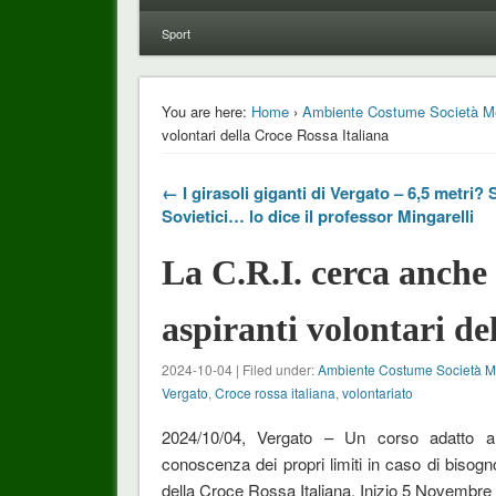
Sport
You are here:
Home
›
Ambiente Costume Società M
volontari della Croce Rossa Italiana
← I girasoli giganti di Vergato – 6,5 metri?
Sovietici… lo dice il professor Mingarelli
La C.R.I. cerca anche 
aspiranti volontari de
2024-10-04 | Filed under:
Ambiente Costume Società 
Vergato
,
Croce rossa italiana
,
volontariato
2024/10/04, Vergato – Un corso adatto a
conoscenza dei propri limiti in caso di biso
della Croce Rossa Italiana. Inizio 5 Novembre 2