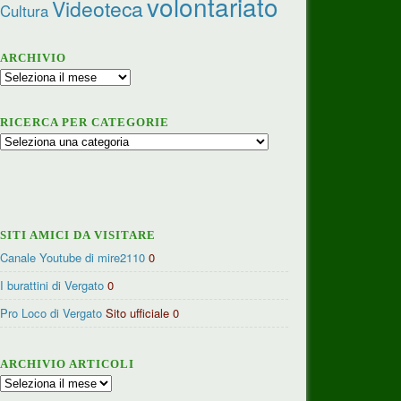
volontariato
Videoteca
Cultura
ARCHIVIO
Archivio
RICERCA PER CATEGORIE
Ricerca
per
categorie
SITI AMICI DA VISITARE
Canale Youtube di mire2110
0
I burattini di Vergato
0
Pro Loco di Vergato
Sito ufficiale 0
ARCHIVIO ARTICOLI
Archivio
articoli