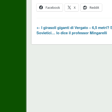
Facebook
X
Reddit
← I girasoli giganti di Vergato – 6,5 metri?
Sovietici… lo dice il professor Mingarelli