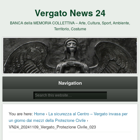
Vergato News 24
BANCA della MEMORIA COLLETTIVA – Arte, Cultura, Sport, Ambiente,
Territorio, Costume
Navigation
You are here:
Home
›
La sicurezza al Centro – Vergato invasa per
un giorno dai mezzi della Protezione Civile
›
VN24_20241109_Vergato_Protezione Civile_023