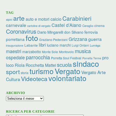
TAG
arte
Carabinieri
calcio
auto e motori
alpini
carnevale
Castel d’Aiano
cinema
Cereglio
cartoline di vergato
Coronavirus
ferrovia
Dario Mingarelli
don Silvano
foto
Grizzana
guerra
porrettana
Graziano Pederzani
libri
luciano marchi
Labante
Luigi Ontani
Lumèga
inaugurazione
musica
maestri
marzabotto
Monte Sole
Montovolo
parrocchia
ospedale
pro
Porretta Soul Festival
Porretta Terme
sindaco
scuola
loco
Riola
Rocchetta Mattei
turismo
Vergato
sport
Vergato Arte
storia
volontariato
Videoteca
Cultura
ARCHIVIO
Archivio
RICERCA PER CATEGORIE