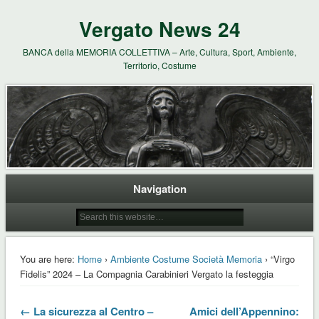
Vergato News 24
BANCA della MEMORIA COLLETTIVA – Arte, Cultura, Sport, Ambiente,
Territorio, Costume
Navigation
You are here:
Home
›
Ambiente Costume Società Memoria
› “Virgo
Fidelis” 2024 – La Compagnia Carabinieri Vergato la festeggia
← La sicurezza al Centro –
Amici dell’Appennino: