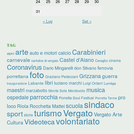
24
25
26
27
28
29
30
31
« Lug
Set »
TAG
arte
Carabinieri
calcio
auto e motori
alpini
carnevale
Castel d’Aiano
cinema
Cereglio
cartoline di vergato
Coronavirus
ferrovia
Dario Mingarelli
don Silvano
foto
Grizzana
guerra
porrettana
Graziano Pederzani
libri
luciano marchi
Labante
Luigi Ontani
Lumèga
inaugurazione
musica
maestri
marzabotto
Monte Sole
Montovolo
parrocchia
ospedale
pro
Porretta Soul Festival
Porretta Terme
sindaco
scuola
loco
Riola
Rocchetta Mattei
turismo
Vergato
sport
Vergato Arte
storia
volontariato
Videoteca
Cultura