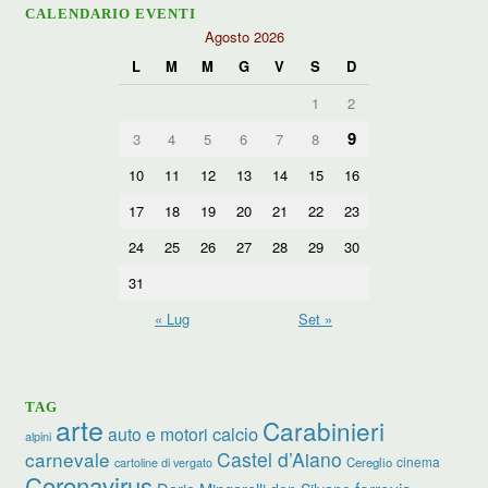
CALENDARIO EVENTI
Agosto 2026
L
M
M
G
V
S
D
1
2
9
3
4
5
6
7
8
10
11
12
13
14
15
16
17
18
19
20
21
22
23
24
25
26
27
28
29
30
31
« Lug
Set »
TAG
arte
Carabinieri
calcio
auto e motori
alpini
carnevale
Castel d’Aiano
cinema
Cereglio
cartoline di vergato
Coronavirus
ferrovia