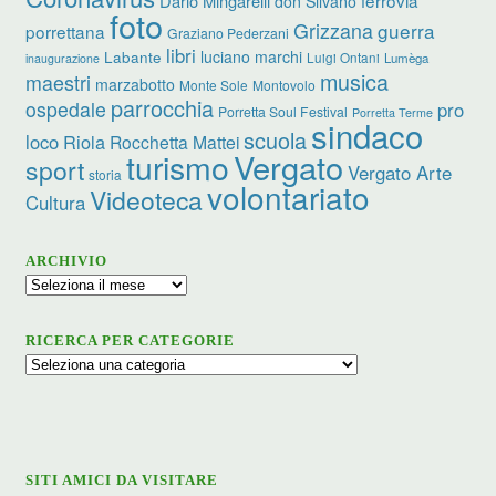
Dario Mingarelli
don Silvano
foto
Grizzana
guerra
porrettana
Graziano Pederzani
libri
luciano marchi
Labante
Luigi Ontani
Lumèga
inaugurazione
musica
maestri
marzabotto
Monte Sole
Montovolo
parrocchia
ospedale
pro
Porretta Soul Festival
Porretta Terme
sindaco
scuola
loco
Riola
Rocchetta Mattei
turismo
Vergato
sport
Vergato Arte
storia
volontariato
Videoteca
Cultura
ARCHIVIO
Archivio
RICERCA PER CATEGORIE
Ricerca
per
categorie
SITI AMICI DA VISITARE