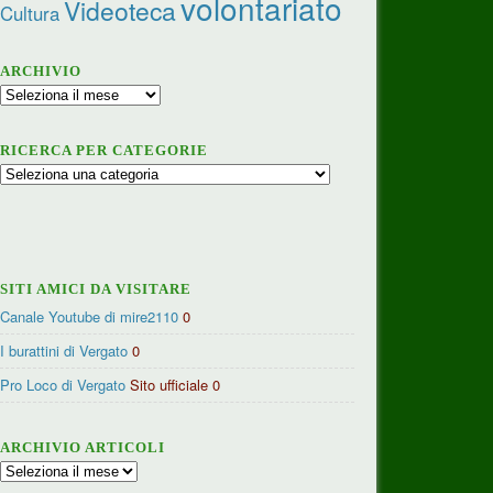
volontariato
Videoteca
Cultura
ARCHIVIO
Archivio
RICERCA PER CATEGORIE
Ricerca
per
categorie
SITI AMICI DA VISITARE
Canale Youtube di mire2110
0
I burattini di Vergato
0
Pro Loco di Vergato
Sito ufficiale 0
ARCHIVIO ARTICOLI
Archivio
articoli