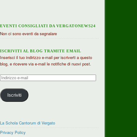
EVENTI CONSIGLIATI DA VERGATONEWS24
Non ci sono eventi da segnalare
ISCRIVITI AL BLOG TRAMITE EMAIL
Inserisci il tuo indirizzo e-mail per iscriverti a questo
blog, e ricevere via e-mail le notifiche di nuovi post.
Indirizzo
e-
mail
Iscriviti
La Schola Cantorum di Vergato
Privacy Policy