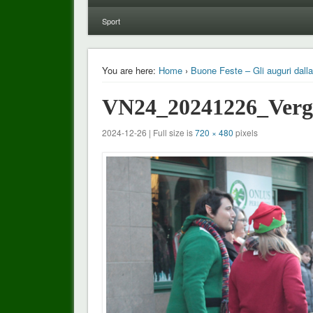
Sport
You are here:
Home
›
Buone Feste – Gli auguri dall
VN24_20241226_Verga
2024-12-26 | Full size is
720 × 480
pixels