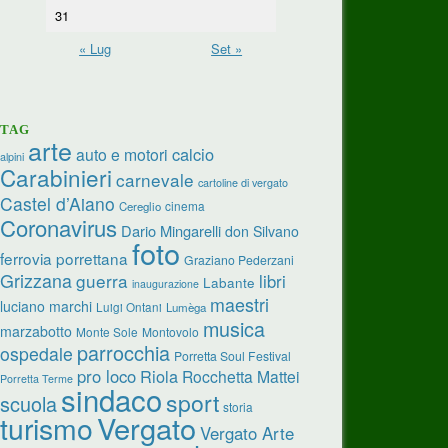
31
« Lug
Set »
TAG
arte
calcio
auto e motori
alpini
Carabinieri
carnevale
cartoline di vergato
Castel d’Aiano
cinema
Cereglio
Coronavirus
Dario Mingarelli
don Silvano
foto
ferrovia porrettana
Graziano Pederzani
Grizzana
guerra
libri
Labante
inaugurazione
maestri
luciano marchi
Luigi Ontani
Lumèga
musica
marzabotto
Monte Sole
Montovolo
parrocchia
ospedale
Porretta Soul Festival
pro loco
Riola
Rocchetta Mattei
Porretta Terme
sindaco
sport
scuola
storia
turismo
Vergato
Vergato Arte