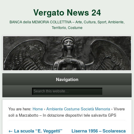
Vergato News 24
BANCA della MEMORIA COLLETTIVA – Arte, Cultura, Sport, Ambiente,
Territorio, Costume
Navigation
You are here:
Home
›
Ambiente Costume Società Memoria
› Vivere
soli a Marzabotto – In dotazione dispositivi tele salvavita GPS
← La scuola “E. Veggetti”
Liserna 1956 – Scolaresca