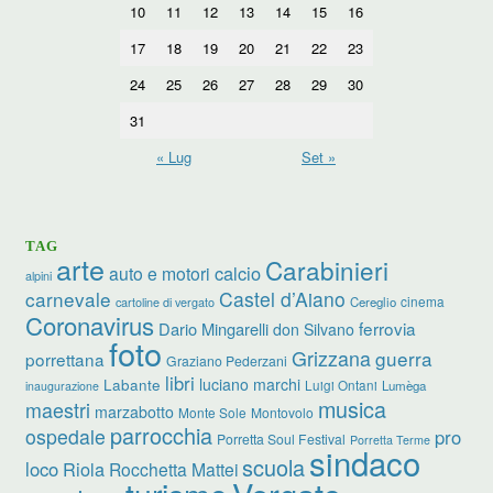
10
11
12
13
14
15
16
17
18
19
20
21
22
23
24
25
26
27
28
29
30
31
« Lug
Set »
TAG
arte
Carabinieri
calcio
auto e motori
alpini
carnevale
Castel d’Aiano
cinema
Cereglio
cartoline di vergato
Coronavirus
ferrovia
Dario Mingarelli
don Silvano
foto
Grizzana
guerra
porrettana
Graziano Pederzani
libri
luciano marchi
Labante
Luigi Ontani
Lumèga
inaugurazione
musica
maestri
marzabotto
Monte Sole
Montovolo
parrocchia
ospedale
pro
Porretta Soul Festival
Porretta Terme
sindaco
scuola
loco
Riola
Rocchetta Mattei