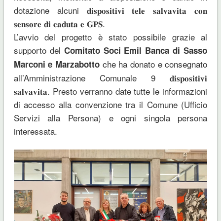
dotazione alcuni 𝐝𝐢𝐬𝐩𝐨𝐬𝐢𝐭𝐢𝐯𝐢 𝐭𝐞𝐥𝐞 𝐬𝐚𝐥𝐯𝐚𝐯𝐢𝐭𝐚 𝐜𝐨𝐧
𝐬𝐞𝐧𝐬𝐨𝐫𝐞 𝐝𝐢 𝐜𝐚𝐝𝐮𝐭𝐚 𝐞 𝐆𝐏𝐒.
L’avvio del progetto è stato possibile grazie al
supporto del
Comitato Soci Emil Banca di Sasso
che ha donato e consegnato
Marconi e Marzabotto
all’Amministrazione Comunale 9 𝐝𝐢𝐬𝐩𝐨𝐬𝐢𝐭𝐢𝐯𝐢
𝐬𝐚𝐥𝐯𝐚𝐯𝐢𝐭𝐚. Presto verranno date tutte le informazioni
di accesso alla convenzione tra il Comune (Ufficio
Servizi alla Persona) e ogni singola persona
interessata.