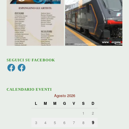
SEGUICI SU FACEBOOK
Facebook
Facebook
CALENDARIO EVENTI
Agosto 2026
L
M
M
G
V
S
D
1
2
9
3
4
5
6
7
8