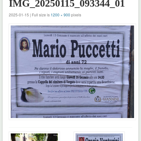
IMG_20250115_093344_01
2025-01-15 | Full size is
1200 × 900
pixels