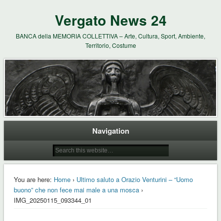
Vergato News 24
BANCA della MEMORIA COLLETTIVA – Arte, Cultura, Sport, Ambiente,
Territorio, Costume
Navigation
You are here:
Home
›
Ultimo saluto a Orazio Venturini – “Uomo
buono” che non fece mai male a una mosca
›
IMG_20250115_093344_01