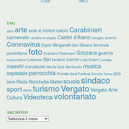
TAG
arte
Carabinieri
calcio
auto e motori
alpini
carnevale
Castel d’Aiano
cinema
Cereglio
cartoline di vergato
Coronavirus
ferrovia
Dario Mingarelli
don Silvano
foto
Grizzana
guerra
porrettana
Graziano Pederzani
libri
luciano marchi
Labante
Luigi Ontani
Lumèga
inaugurazione
musica
maestri
marzabotto
Monte Sole
Montovolo
parrocchia
ospedale
pro
Porretta Soul Festival
Porretta Terme
sindaco
scuola
loco
Riola
Rocchetta Mattei
turismo
Vergato
sport
Vergato Arte
storia
volontariato
Videoteca
Cultura
ARCHIVIO
Archivio