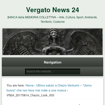
Vergato News 24
BANCA della MEMORIA COLLETTIVA – Arte, Cultura, Sport, Ambiente,
Territorio, Costume
Navigation
You are here:
Home
›
Ultimo saluto a Orazio Venturini – “Uomo
buono” che non fece mai male a una mosca
›
VN24_20170814_Orazio_Look_003