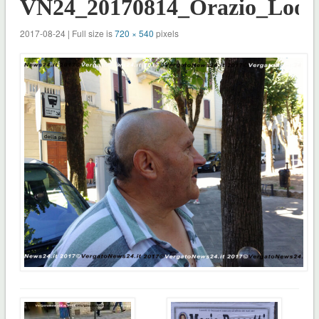
VN24_20170814_Orazio_Look
2017-08-24 | Full size is
720 × 540
pixels