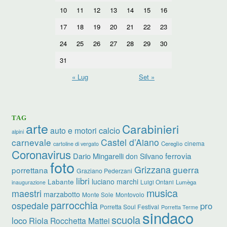
10
11
12
13
14
15
16
17
18
19
20
21
22
23
24
25
26
27
28
29
30
31
« Lug
Set »
TAG
arte
Carabinieri
calcio
auto e motori
alpini
carnevale
Castel d’Aiano
cinema
Cereglio
cartoline di vergato
Coronavirus
ferrovia
Dario Mingarelli
don Silvano
foto
Grizzana
guerra
porrettana
Graziano Pederzani
libri
luciano marchi
Labante
Luigi Ontani
Lumèga
inaugurazione
musica
maestri
marzabotto
Monte Sole
Montovolo
parrocchia
ospedale
pro
Porretta Soul Festival
Porretta Terme
sindaco
scuola
loco
Riola
Rocchetta Mattei