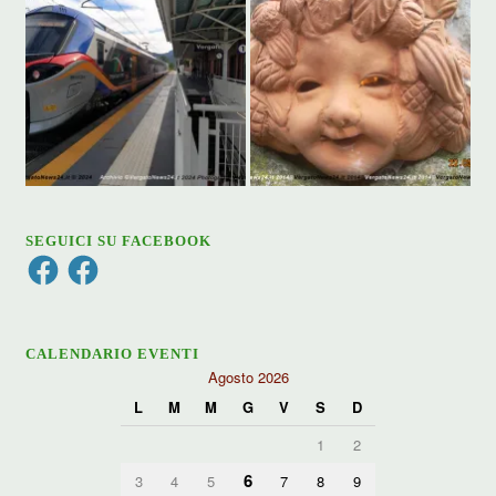
SEGUICI SU FACEBOOK
Facebook
Facebook
CALENDARIO EVENTI
Agosto 2026
L
M
M
G
V
S
D
1
2
6
3
4
5
7
8
9