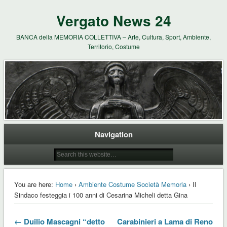
Vergato News 24
BANCA della MEMORIA COLLETTIVA – Arte, Cultura, Sport, Ambiente,
Territorio, Costume
Navigation
You are here:
Home
›
Ambiente Costume Società Memoria
› Il
Sindaco festeggia i 100 anni di Cesarina Micheli detta Gina
← Duilio Mascagni “detto
Carabinieri a Lama di Reno