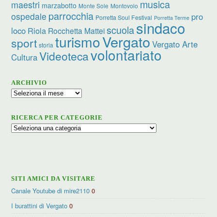
musica
maestri
marzabotto
Monte Sole
Montovolo
parrocchia
ospedale
pro
Porretta Soul Festival
Porretta Terme
sindaco
scuola
loco
Riola
Rocchetta Mattei
turismo
Vergato
sport
Vergato Arte
storia
volontariato
Videoteca
Cultura
ARCHIVIO
Archivio
RICERCA PER CATEGORIE
Ricerca
per
categorie
SITI AMICI DA VISITARE
Canale Youtube di mire2110
0
I burattini di Vergato
0