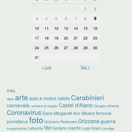
1
2
9
3
4
5
6
7
8
10
11
12
13
14
15
16
17
18
19
20
21
22
23
24
25
26
27
28
29
30
31
« Lug
Set »
TAG
arte
Carabinieri
calcio
auto e motori
alpini
carnevale
Castel d’Aiano
cinema
Cereglio
cartoline di vergato
Coronavirus
ferrovia
Dario Mingarelli
don Silvano
foto
Grizzana
guerra
porrettana
Graziano Pederzani
libri
luciano marchi
Labante
Luigi Ontani
Lumèga
inaugurazione