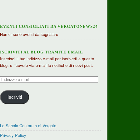
EVENTI CONSIGLIATI DA VERGATONEWS24
Non ci sono eventi da segnalare
ISCRIVITI AL BLOG TRAMITE EMAIL
Inserisci il tuo indirizzo e-mail per iscriverti a questo
blog, e ricevere via e-mail le notifiche di nuovi post.
Indirizzo
e-
mail
Iscriviti
La Schola Cantorum di Vergato
Privacy Policy