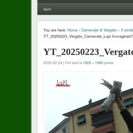
Sport
You are here:
Home
›
Carnevale di Vergato – Il sind
YT_20250223_Vergato_Carnevale_Lupi.Immagine0
YT_20250223_Vergat
2025-02-24 | Full size is
1920 × 1080
pixels