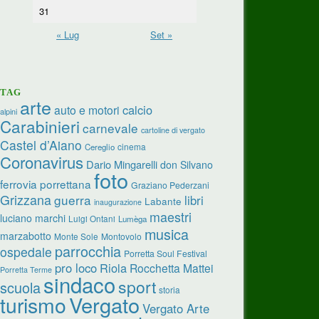
31
« Lug
Set »
TAG
arte
calcio
auto e motori
alpini
Carabinieri
carnevale
cartoline di vergato
Castel d’Aiano
cinema
Cereglio
Coronavirus
Dario Mingarelli
don Silvano
foto
ferrovia porrettana
Graziano Pederzani
Grizzana
guerra
libri
Labante
inaugurazione
maestri
luciano marchi
Luigi Ontani
Lumèga
musica
marzabotto
Monte Sole
Montovolo
parrocchia
ospedale
Porretta Soul Festival
pro loco
Riola
Rocchetta Mattei
Porretta Terme
sindaco
sport
scuola
storia
turismo
Vergato
Vergato Arte