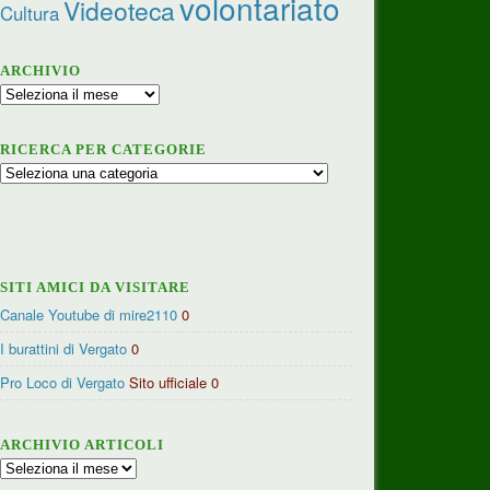
volontariato
Videoteca
Cultura
ARCHIVIO
Archivio
RICERCA PER CATEGORIE
Ricerca
per
categorie
SITI AMICI DA VISITARE
Canale Youtube di mire2110
0
I burattini di Vergato
0
Pro Loco di Vergato
Sito ufficiale 0
ARCHIVIO ARTICOLI
Archivio
articoli