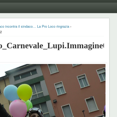
aco incontra il sindaco… La Pro Loco ringrazia
›
72
o_Carnevale_Lupi.Immagine072